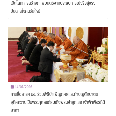
เปิดโลกการสร้างภาพยนตร์จากประสบการณ์จริงสู่แรง
บันดาลใจคนรุ่นใหม่
14/07/2026
การสื่อสารฯ มช. ร่วมพิธีบำเพ็ญกุศลและทำบุญตักบาตร
อุทิศถวายเป็นพระกุศลแด่สมเด็จพระเจ้าลูกเธอ เจ้าฟ้าพัชรกิติ
ยาภา