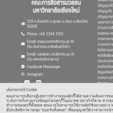
คณะการสื่อสารมวลชน
ปริญญาตรี
มหาวิทยาลัยเชียงใหม่
ปริญญาโท
ปริญญาเอ
239 ถ.ห้วยแก้ว ต.สุเทพ อ.เมือง จ.เชียงใหม่
เอกสารดาว
50200
ข่าวประชาสั
แมสคอม แ
Phone: +66 5394 2703
วารสารการ
Email: masscomm@cmu.ac.th
รวมบทความว
(รับ-ส่งข่าวประชาสัมพันธ์ทั่วไป)
อินไซด์ แม
Email: saraban_mc@cmu.ac.th
หนังสือพิมพ
(รับ-ส่งหนังสือราชการ)
นิตยสารอ่า
หอเกียรติย
Facebook Messenger
ข้อมูลเชิงส
Instagram
มาตรการส่
ส่วนงาน
นโยบายการใช้ Cookie
คุณสามารถเลือกปฏิเสธการทำงานของคุ้กกี้ได้ตามความต้องการของคุ
ระงับการเก็บรวมรวบข้อมูลโดยคุกกี้ในอนาคต อย่างไรก็ตาม หากคุณ
ทำงานของคุกกี้ทั้งหมด คุณอาจไม่สามารถใช้งานฟังก์ชั่นบางอย่าง
Copyright
มีประสิทธิภาพ กดปุ่ม "ยอมรับทั้งหมด" เพื่ออนุญาตให้เราสามารถนำ