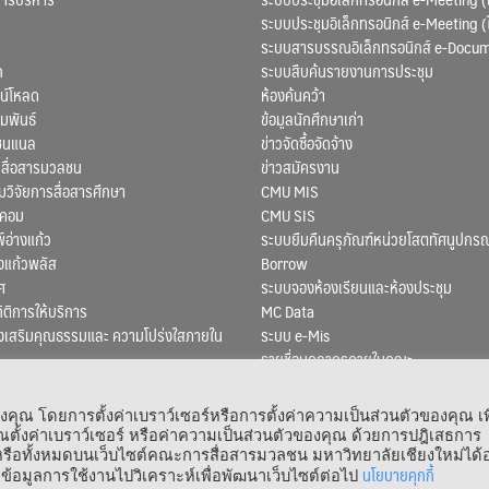
ระบบประชุมอิเล็กทรอนิกส์ e-Meeting (
ระบบสารบรรณอิเล็กทรอนิกส์ e-Docu
ก
ระบบสืบค้นรายงานการประชุม
น์โหลด
ห้องค้นคว้า
มพันธ์
ข้อมูลนักศึกษาเก่า
ชนแนล
ข่าวจัดซื้อจัดจ้าง
สื่อสารมวลชน
ข่าวสมัครงาน
ิจัยการสื่อสารศึกษา
CMU MIS
สคอม
CMU SIS
์อ่างแก้ว
ระบบยืมคืนครุภัณฑ์หน่วยโสตทัศนูปกรณ
งแก้วพลัส
Borrow
ศ
ระบบจองห้องเรียนและห้องประชุม
ถิติการให้บริการ
MC Data
งเสริมคุณธรรมและ ความโปร่งใสภายใน
ระบบ e-Mis
รายชื่อบุคลากรภายในคณะ
ณ โดยการตั้งค่าเบราว์เซอร์หรือการตั้งค่าความเป็นส่วนตัวของคุณ เพ
ตั้งค่าเบราว์เซอร์ หรือค่าความเป็นส่วนตัวของคุณ ด้วยการปฎิเสธการ
 หรือทั้งหมดบนเว็บไซต์คณะการสื่อสารมวลชน มหาวิทยาลัยเชียงใหม่ได้อ
 © 1964 – 2021 Faculty of Mass Communication, Chiang Mai University. All Rights
นโยบายคุกกี้
ข้อมูลการใช้งานไปวิเคราะห์เพื่อพัฒนาเว็บไซต์ต่อไป