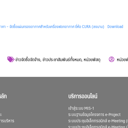
าคา – จัดซื้อแผ่นกรองอากาศสำหรับเครื่องฟอกอากาศ ยี่ห้อ CURA (ลงนาม)
Download
ข่าวจัดซื้อจัดจ้าง
,
ข่าวประชาสัมพันธ์ทั้งหมด
,
หน่วยพัสดุ
หน่วยพ
ลัก
บริการออนไลน์
เข้าสู่ระบบ MIS-1
ณะ
ระบบฐานข้อมูลโครงการ e-Project
การบริหาร
ระบบประชุมอิเล็กทรอนิกส์ e-Meeting (
ระบบประชุมอิเล็กทรอนิกส์ e-Meeting (