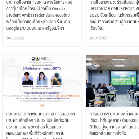
นศ.การสื่อสารการตลาด การสื่อสารฯ มช.
การสื่อสารฯ มช. ร่วมสัมมนาผู้
ก้าวสู่เวทีโลก ได้รับเลือกเป็น Google
มหาวิทยาลัย CMU EXECUTI
Student Ambassador รุ่นแรกของไทย
2026 ขับเคลื่อน “นวัตกรรมเพ
พร้อมเป็นตัวแทนไทยหนึ่งเดียว ร่วมงาน
ยั่งยืน” วางรากฐานสู่อนาคตม
Google I/O 2026 ณ สหรัฐอเมริกา
เชียงใหม่
26/05/2026
26/05/2026
ศิษย์เก่าสาขาภาพยนตร์ดิจิทัล การสื่อสารฯ
การสื่อสารฯ มช. เดินหน้าขับเค
มช. ผ่านคัดเลือก 1 ใน 12 โปรเจ็กต์ระดับ
เขียว นำทีมบุคลากรร่วมอบรม
ประเทศ ร่วม workshop โปรแกรม
Office มุ่งสู่มาตรฐานสำนักงาน
Newcomers พื้นที่จังหวัดสงขลา ใน
สิ่งแวดล้อมอย่างยั่งยืน