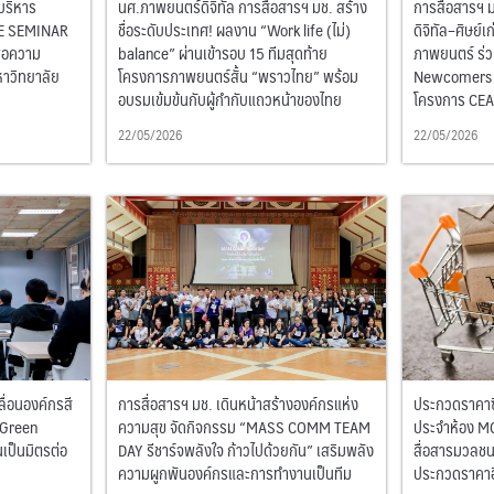
บริหาร
นศ.ภาพยนตร์ดิจิทัล การสื่อสารฯ มช. สร้าง
การสื่อสารฯ 
VE SEMINAR
ชื่อระดับประเทศ! ผลงาน “Work life (ไม่)
ดิจิทัล–ศิษย์เ
ื่อความ
balance” ผ่านเข้ารอบ 15 ทีมสุดท้าย
ภาพยนตร์ ร่
หาวิทยาลัย
โครงการภาพยนตร์สั้น “พราวไทย” พร้อม
Newcomers พื
อบรมเข้มข้นกับผู้กำกับแถวหน้าของไทย
โครงการ CEA
22/05/2026
22/05/2026
ลื่อนองค์กรสี
การสื่อสารฯ มช. เดินหน้าสร้างองค์กรแห่ง
ประกวดราคาซื
 Green
ความสุข จัดกิจกรรม “MASS COMM TEAM
ประจำห้อง M
เป็นมิตรต่อ
DAY รีชาร์จพลังใจ ก้าวไปด้วยกัน” เสริมพลัง
สื่อสารมวลชน 
ความผูกพันองค์กรและการทำงานเป็นทีม
ประกวดราคาอิ