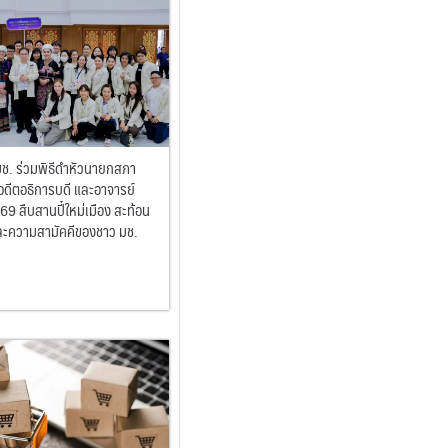
มช. ร่วมพิธีดำหัวนายกสภา
อดีตอธิการบดี และอาจารย์
69 สืบสานปี๋ใหม่เมือง สะท้อน
ละความสามัคคีของชาว มช.