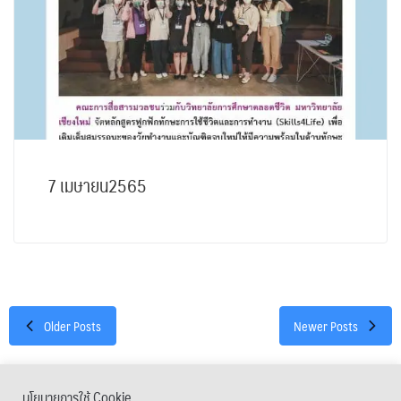
7 เมษายน2565
Older Posts
Newer Posts
นโยบายการใช้ Cookie