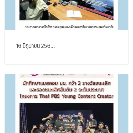
16 มิถุนายน 256...