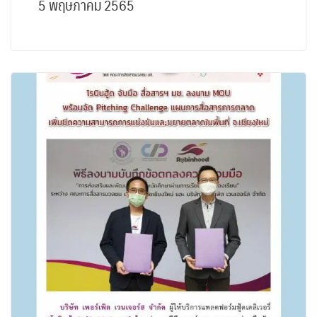
5 พฤษภาคม 2565