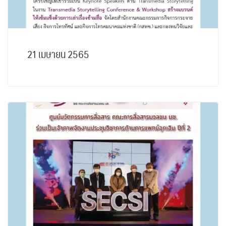
21 เมษายน 2565