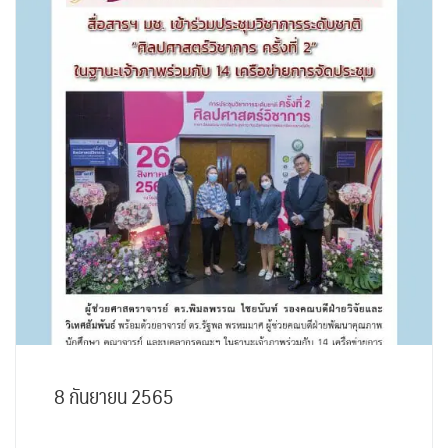
8 กันยายน 2565