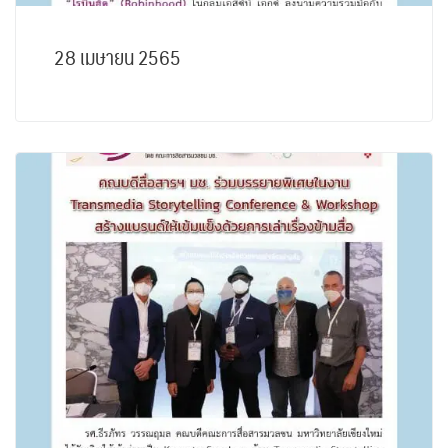
28 เมษายน 2565