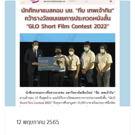
12 พฤษภาคม 2565