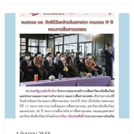
1 กันยายน 2565