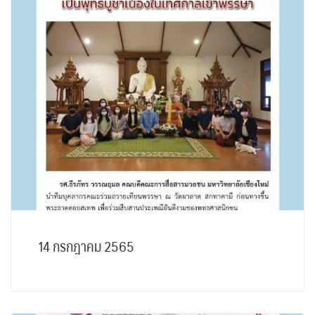
14 กรกฎาคม 2565