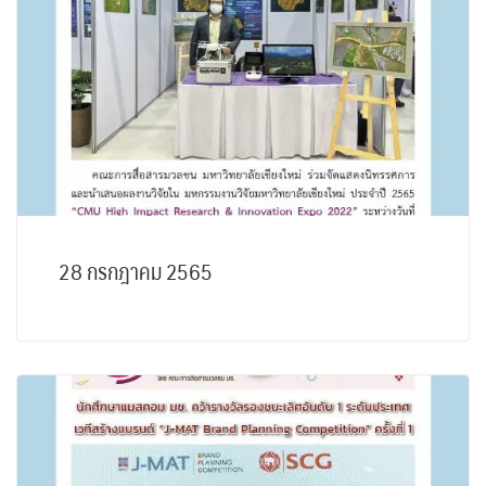
28 กรกฎาคม 2565