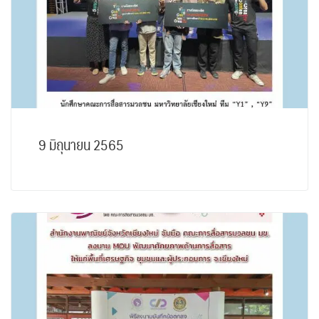
9 มิถุนายน 2565