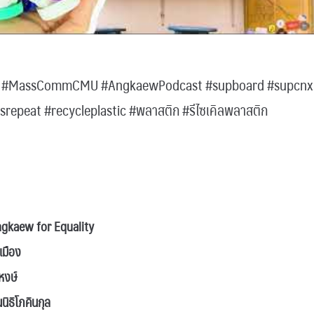
แก้ว #MassCommCMU #AngkaewPodcast #supboard #supcnx
asrepeat #recycleplastic #พลาสติก #รีไซเคิลพลาสติก
Angkaew for Equality
เมือง
หงษ์
นนิธิโภคินกุล