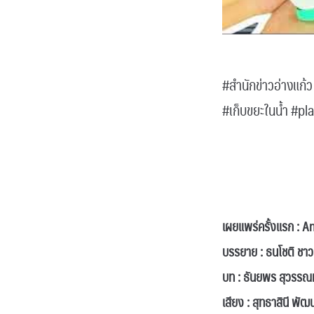
.
#สำนักข่าวอ่าง
#เก็บขยะในน้ำ #pl
.
.
เผยแพร่ครั้งแรก : 
บรรยาย : ธนโชติ ชาว
บท : ธันยพร สุวรรณ
เสียง : สุทธาสินี พัฒ