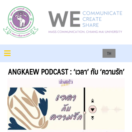
TH
ANGKAEW PODCAST : ‘เวลา’ กับ ‘ความรัก’