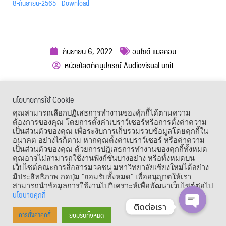
8-กันยายน-2565
Download
กันยายน 6, 2022
อินไซด์ แมสคอม
หน่วยโสตทัศนูปกรณ์ Audiovisual unit
ผู้เข้าชม :
817
นโยบายการใช้ Cookie
เมนูลัด
คุณสามารถเลือกปฏิเสธการทำงานของคุ้กกี้ได้ตามความ
ต้องการของคุณ โดยการตั้งค่าเบราว์เซอร์หรือการตั้งค่าความ
เป็นส่วนตัวของคุณ เพื่อระงับการเก็บรวมรวบข้อมูลโดยคุกกี้ใน
อนาคต อย่างไรก็ตาม หากคุณตั้งค่าเบราว์เซอร์ หรือค่าความ
เป็นส่วนตัวของคุณ ด้วยการปฎิเสธการทำงานของคุกกี้ทั้งหมด
คุณอาจไม่สามารถใช้งานฟังก์ชั่นบางอย่าง หรือทั้งหมดบน
เว็บไซต์คณะการสื่อสารมวลชน มหาวิทยาลัยเชียงใหม่ได้อย่าง
มีประสิทธิภาพ กดปุ่ม "ยอมรับทั้งหมด" เพื่ออนุญาตให้เรา
สามารถนำข้อมูลการใช้งานไปวิเคราะห์เพื่อพัฒนาเว็บไซต์ต่อไป
นโยบายคุกกี้
ติดต่อเรา
Copyright © 1964 – 2021 Faculty of Mass Communication, Chiang Mai
ยอมรับทั้งหมด
การตั้งค่าคุกกี้
OPEN CHA
University. All Rights Reserved.