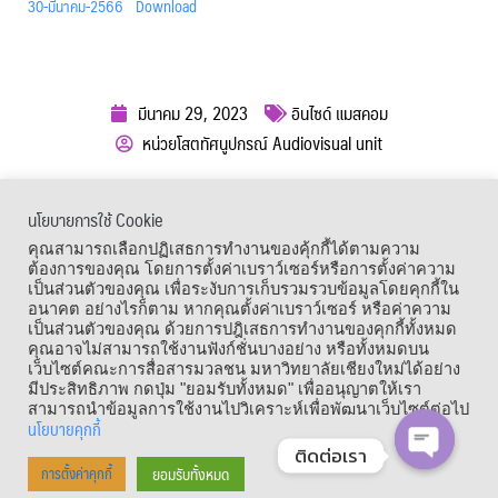
30-มีนาคม-2566
Download
มีนาคม 29, 2023
อินไซด์ แมสคอม
หน่วยโสตทัศนูปกรณ์ Audiovisual unit
ผู้เข้าชม :
944
นโยบายการใช้ Cookie
เมนูลัด
คุณสามารถเลือกปฏิเสธการทำงานของคุ้กกี้ได้ตามความ
ต้องการของคุณ โดยการตั้งค่าเบราว์เซอร์หรือการตั้งค่าความ
เป็นส่วนตัวของคุณ เพื่อระงับการเก็บรวมรวบข้อมูลโดยคุกกี้ใน
อนาคต อย่างไรก็ตาม หากคุณตั้งค่าเบราว์เซอร์ หรือค่าความ
เป็นส่วนตัวของคุณ ด้วยการปฎิเสธการทำงานของคุกกี้ทั้งหมด
คุณอาจไม่สามารถใช้งานฟังก์ชั่นบางอย่าง หรือทั้งหมดบน
เว็บไซต์คณะการสื่อสารมวลชน มหาวิทยาลัยเชียงใหม่ได้อย่าง
มีประสิทธิภาพ กดปุ่ม "ยอมรับทั้งหมด" เพื่ออนุญาตให้เรา
สามารถนำข้อมูลการใช้งานไปวิเคราะห์เพื่อพัฒนาเว็บไซต์ต่อไป
นโยบายคุกกี้
ติดต่อเรา
Copyright © 1964 – 2021 Faculty of Mass Communication, Chiang Mai
ยอมรับทั้งหมด
การตั้งค่าคุกกี้
OPEN CHA
University. All Rights Reserved.