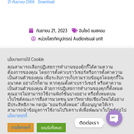
21-กันยายน-2566
Download
กันยายน 21, 2023
อินไซด์ แมสคอม
หน่วยโสตทัศนูปกรณ์ Audiovisual unit
ผู้เข้าชม :
726
นโยบายการใช้ Cookie
เมนูลัด
คุณสามารถเลือกปฏิเสธการทำงานของคุ้กกี้ได้ตามความ
ต้องการของคุณ โดยการตั้งค่าเบราว์เซอร์หรือการตั้งค่าความ
เป็นส่วนตัวของคุณ เพื่อระงับการเก็บรวมรวบข้อมูลโดยคุกกี้ใน
อนาคต อย่างไรก็ตาม หากคุณตั้งค่าเบราว์เซอร์ หรือค่าความ
เป็นส่วนตัวของคุณ ด้วยการปฎิเสธการทำงานของคุกกี้ทั้งหมด
คุณอาจไม่สามารถใช้งานฟังก์ชั่นบางอย่าง หรือทั้งหมดบน
เว็บไซต์คณะการสื่อสารมวลชน มหาวิทยาลัยเชียงใหม่ได้อย่าง
มีประสิทธิภาพ กดปุ่ม "ยอมรับทั้งหมด" เพื่ออนุญาตให้เรา
สามารถนำข้อมูลการใช้งานไปวิเคราะห์เพื่อพัฒนาเว็บไซต์ต่อไป
นโยบายคุกกี้
ติดต่อเรา
Copyright © 1964 – 2021 Faculty of Mass Communication, Chiang Mai
ยอมรับทั้งหมด
การตั้งค่าคุกกี้
OPEN CHA
University. All Rights Reserved.