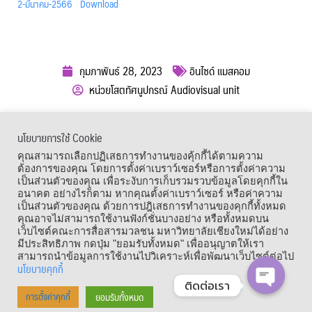
2-มีนาคม-2566
Download
กุมภาพันธ์ 28, 2023
อินไซด์ แมสคอม
หน่วยโสตทัศนูปกรณ์ Audiovisual unit
ผู้เข้าชม :
577
นโยบายการใช้ Cookie
เมนูลัด
คุณสามารถเลือกปฏิเสธการทำงานของคุ้กกี้ได้ตามความ
ต้องการของคุณ โดยการตั้งค่าเบราว์เซอร์หรือการตั้งค่าความ
เป็นส่วนตัวของคุณ เพื่อระงับการเก็บรวมรวบข้อมูลโดยคุกกี้ใน
อนาคต อย่างไรก็ตาม หากคุณตั้งค่าเบราว์เซอร์ หรือค่าความ
เป็นส่วนตัวของคุณ ด้วยการปฎิเสธการทำงานของคุกกี้ทั้งหมด
คุณอาจไม่สามารถใช้งานฟังก์ชั่นบางอย่าง หรือทั้งหมดบน
เว็บไซต์คณะการสื่อสารมวลชน มหาวิทยาลัยเชียงใหม่ได้อย่าง
มีประสิทธิภาพ กดปุ่ม "ยอมรับทั้งหมด" เพื่ออนุญาตให้เรา
สามารถนำข้อมูลการใช้งานไปวิเคราะห์เพื่อพัฒนาเว็บไซต์ต่อไป
นโยบายคุกกี้
ติดต่อเรา
Copyright © 1964 – 2021 Faculty of Mass Communication, Chiang Mai
ยอมรับทั้งหมด
การตั้งค่าคุกกี้
OPEN CHA
University. All Rights Reserved.