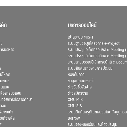
ลัก
บริการออนไลน์
เข้าสู่ระบบ MIS-1
ณะ
ระบบฐานข้อมูลโครงการ e-Project
การบริหาร
ระบบประชุมอิเล็กทรอนิกส์ e-Meeting (
ระบบประชุมอิเล็กทรอนิกส์ e-Meeting (
ระบบสารบรรณอิเล็กทรอนิกส์ e-Docu
ก
ระบบสืบค้นรายงานการประชุม
น์โหลด
ห้องค้นคว้า
มพันธ์
ข้อมูลนักศึกษาเก่า
ชนแนล
ข่าวจัดซื้อจัดจ้าง
สื่อสารมวลชน
ข่าวสมัครงาน
ิจัยการสื่อสารศึกษา
CMU MIS
สคอม
CMU SIS
์อ่างแก้ว
ระบบยืมคืนครุภัณฑ์หน่วยโสตทัศนูปกรณ
งแก้วพลัส
Borrow
ศ
ระบบจองห้องเรียนและห้องประชุม