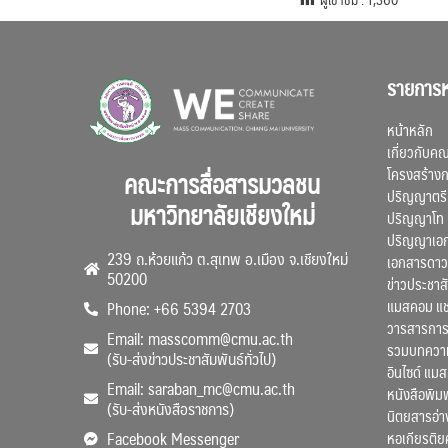
รายการห
หน้าหลัก
เกี่ยวกับค
โครงสร้าง
คณะการสื่อสารมวลชน
ปริญญาตรี
มหาวิทยาลัยเชียงใหม่
ปริญญาโท
ปริญญาเอ
239 ถ.ห้วยแก้ว ต.สุเทพ อ.เมือง จ.เชียงใหม่
เอกสารดาว
50200
ข่าวประชาสั
แมสคอม แ
Phone: +66 5394 2703
วารสารการ
Email: masscomm@cmu.ac.th
รวมบทความว
(รับ-ส่งข่าวประชาสัมพันธ์ทั่วไป)
อินไซด์ แม
Email: saraban_mc@cmu.ac.th
หนังสือพิมพ
(รับ-ส่งหนังสือราชการ)
นิตยสารอ่า
หอเกียรติย
Facebook Messenger