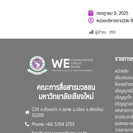
กรกฎาคม 9, 2025
หน่วยบริหารงานวิจัย
ผู้เข้าชม :
260
รายการห
หน้าหลัก
เกี่ยวกับค
โครงสร้าง
คณะการสื่อสารมวลชน
ปริญญาตรี
มหาวิทยาลัยเชียงใหม่
ปริญญาโท
ปริญญาเอ
239 ถ.ห้วยแก้ว ต.สุเทพ อ.เมือง จ.เชียงใหม่
เอกสารดาว
50200
ข่าวประชาสั
แมสคอม แ
Phone: +66 5394 2703
วารสารการ
Email: masscomm@cmu.ac.th