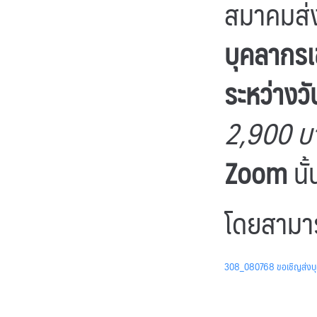
สมาคมส่ง
บุคลากรเ
ระหว่างว
2,900 บ
Zoom
นั้
โดยสามาร
308_080768 ขอเชิญส่งบุคล