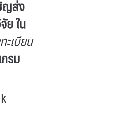
ชิญส่ง
จัย ใน
งทะเบียน
แกรม
nk