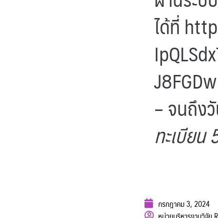
ได้ที่
htt
IpQLSd
J8FGDw
– จนถึงว
ทะเบียน 
กรกฎาคม 3, 2024
หน่วยบริหารงานวิจัย