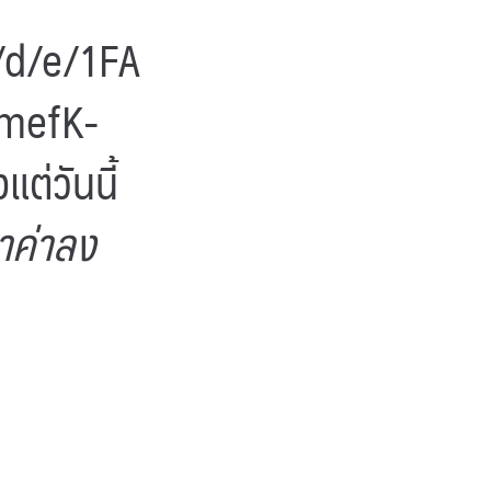
/d/e/1FA
mefK-
งแต่วันนี้
าค่าลง