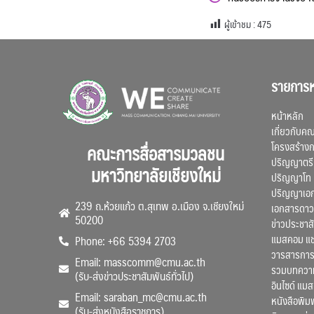
ผู้เข้าชม :
475
รายการห
หน้าหลัก
เกี่ยวกับค
โครงสร้าง
คณะการสื่อสารมวลชน
ปริญญาตรี
มหาวิทยาลัยเชียงใหม่
ปริญญาโท
ปริญญาเอ
239 ถ.ห้วยแก้ว ต.สุเทพ อ.เมือง จ.เชียงใหม่
เอกสารดาว
50200
ข่าวประชาสั
แมสคอม แ
Phone: +66 5394 2703
วารสารการ
Email: masscomm@cmu.ac.th
รวมบทความว
(รับ-ส่งข่าวประชาสัมพันธ์ทั่วไป)
อินไซด์ แม
Email: saraban_mc@cmu.ac.th
หนังสือพิมพ
(รับ-ส่งหนังสือราชการ)