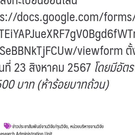
ps://docs.google.com/forms
xTEiYAPJueXRF7gV0Bgd6fWT
SeBBNkTjFCUw/viewform
ตั้
ันที่ 23 สิงหาคม 2567
โดยมีอัตร
500 บาท (ห้าร้อยบาทถ้วน)
ข่าวประชาสัมพันธ์งานวิจัย/ทุนวิจัย
,
หน่วยบริหารงานวิจัย
 Research Administration Unit