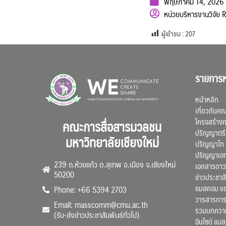
พฤษภาคม 14, 2026
หน่วยบริหารงานวิจัย
ผู้เข้าชม :
207
รายการห
หน้าหลัก
เกี่ยวกับค
โครงสร้าง
คณะการสื่อสารมวลชน
ปริญญาตรี
มหาวิทยาลัยเชียงใหม่
ปริญญาโท
ปริญญาเอ
239 ถ.ห้วยแก้ว ต.สุเทพ อ.เมือง จ.เชียงใหม่
เอกสารดาว
50200
ข่าวประชาสั
แมสคอม แ
Phone: +66 5394 2703
วารสารการ
Email: masscomm@cmu.ac.th
รวมบทความว
(รับ-ส่งข่าวประชาสัมพันธ์ทั่วไป)
อินไซด์ แม