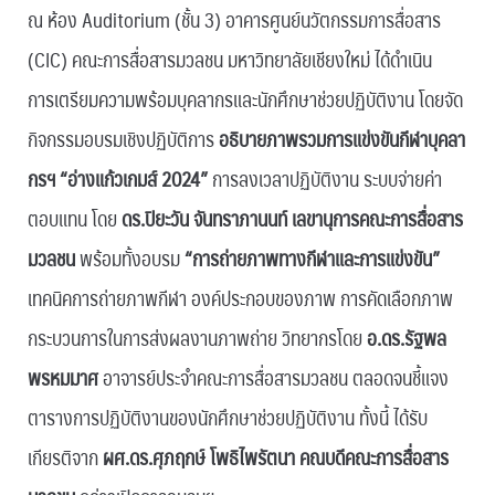
ณ ห้อง Auditorium (ชั้น 3) อาคารศูนย์นวัตกรรมการสื่อสาร
(CIC) คณะการสื่อสารมวลชน มหาวิทยาลัยเชียงใหม่ ได้ดำเนิน
การเตรียมความพร้อมบุคลากรและนักศึกษาช่วยปฏิบัติงาน โดยจัด
กิจกรรมอบรมเชิงปฏิบัติการ
อธิบายภาพรวมการแข่งขันกีฬาบุคลา
กรฯ “อ่างแก้วเกมส์ 2024”
การลงเวลาปฏิบัติงาน ระบบจ่ายค่า
ตอบแทน โดย
ดร.ปิยะวัน จันทราภานนท์ เลขานุการคณะการสื่อสาร
มวลชน
พร้อมทั้งอบรม
“การถ่ายภาพทางกีฬาและการแข่งขัน”
เทคนิคการถ่ายภาพกีฬา องค์ประกอบของภาพ การคัดเลือกภาพ
กระบวนการในการส่งผลงานภาพถ่าย วิทยากรโดย
อ.ดร.รัฐพล
พรหมมาศ
อาจารย์ประจำคณะการสื่อสารมวลชน ตลอดจนชี้แจง
ตารางการปฏิบัติงานของนักศึกษาช่วยปฏิบัติงาน ทั้งนี้ ได้รับ
เกียรติจาก
ผศ.ดร.ศุภฤกษ์ โพธิไพรัตนา คณบดีคณะการสื่อสาร