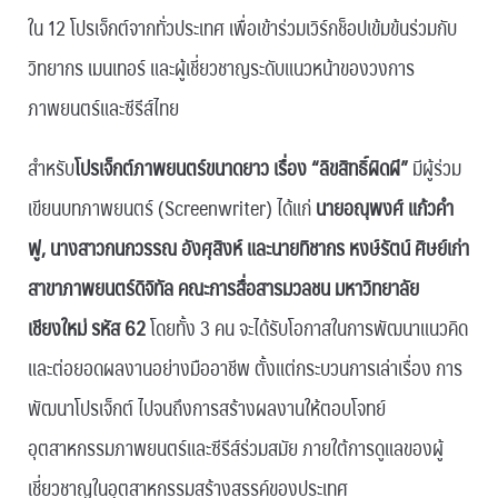
ใน 12 โปรเจ็กต์จากทั่วประเทศ เพื่อเข้าร่วมเวิร์กช็อปเข้มข้นร่วมกับ
วิทยากร เมนเทอร์ และผู้เชี่ยวชาญระดับแนวหน้าของวงการ
ภาพยนตร์และซีรีส์ไทย
สำหรับ
โปรเจ็กต์ภาพยนตร์ขนาดยาว เรื่อง “ลิขสิทธิ์ผิดผี”
มีผู้ร่วม
เขียนบทภาพยนตร์ (Screenwriter) ได้แก่
นายอณุพงศ์ แก้วคำ
ฟู, นางสาวกนกวรรณ อังศุสิงห์ และนายทิชากร หงษ์รัตน์ ศิษย์เก่า
สาขาภาพยนตร์ดิจิทัล คณะการสื่อสารมวลชน มหาวิทยาลัย
เชียงใหม่ รหัส 62
โดยทั้ง 3 คน จะได้รับโอกาสในการพัฒนาแนวคิด
และต่อยอดผลงานอย่างมืออาชีพ ตั้งแต่กระบวนการเล่าเรื่อง การ
พัฒนาโปรเจ็กต์ ไปจนถึงการสร้างผลงานให้ตอบโจทย์
อุตสาหกรรมภาพยนตร์และซีรีส์ร่วมสมัย ภายใต้การดูแลของผู้
เชี่ยวชาญในอุตสาหกรรมสร้างสรรค์ของประเทศ