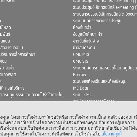
การบริหาร
ระบบประชุมอิเล็กทรอนิกส์ e-Meeting (
ระบบประชุมอิเล็กทรอนิกส์ e-Meeting (
ระบบสารบรรณอิเล็กทรอนิกส์ e-Docu
ก
ระบบสืบค้นรายงานการประชุม
น์โหลด
ห้องค้นคว้า
มพันธ์
ข้อมูลนักศึกษาเก่า
ชนแนล
ข่าวจัดซื้อจัดจ้าง
สื่อสารมวลชน
ข่าวสมัครงาน
ิจัยการสื่อสารศึกษา
CMU MIS
สคอม
CMU SIS
์อ่างแก้ว
ระบบยืมคืนครุภัณฑ์หน่วยโสตทัศนูปกรณ
งแก้วพลัส
Borrow
ศ
ระบบจองห้องเรียนและห้องประชุม
ถิติการให้บริการ
MC Data
งเสริมคุณธรรมและ ความโปร่งใสภายใน
ระบบ e-Mis
รายชื่อบุคลากรภายในคณะ
ณ โดยการตั้งค่าเบราว์เซอร์หรือการตั้งค่าความเป็นส่วนตัวของคุณ เพ
ตั้งค่าเบราว์เซอร์ หรือค่าความเป็นส่วนตัวของคุณ ด้วยการปฎิเสธการ
 หรือทั้งหมดบนเว็บไซต์คณะการสื่อสารมวลชน มหาวิทยาลัยเชียงใหม่ได้อ
 © 1964 – 2021 Faculty of Mass Communication, Chiang Mai University. All Rights
นโยบายคุกกี้
ข้อมูลการใช้งานไปวิเคราะห์เพื่อพัฒนาเว็บไซต์ต่อไป