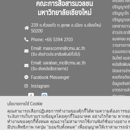
โครงสร้าง
คณะการสื่อสารมวลชน
ปริญญาตรี
มหาวิทยาลัยเชียงใหม่
ปริญญาโท
ปริญญาเอ
239 ถ.ห้วยแก้ว ต.สุเทพ อ.เมือง จ.เชียงใหม่
เอกสารดาว
50200
ข่าวประชาสั
แมสคอม แ
Phone: +66 5394 2703
วารสารการ
Email: masscomm@cmu.ac.th
รวมบทความว
(รับ-ส่งข่าวประชาสัมพันธ์ทั่วไป)
อินไซด์ แม
Email: saraban_mc@cmu.ac.th
หนังสือพิมพ
(รับ-ส่งหนังสือราชการ)
นิตยสารอ่า
หอเกียรติย
Facebook Messenger
ข้อมูลเชิงส
Instagram
มาตรการส่
ส่วนงาน
นโยบายการใช้ Cookie
คุณสามารถเลือกปฏิเสธการทำงานของคุ้กกี้ได้ตามความต้องการของคุ
ระงับการเก็บรวมรวบข้อมูลโดยคุกกี้ในอนาคต อย่างไรก็ตาม หากคุณ
ทำงานของคุกกี้ทั้งหมด คุณอาจไม่สามารถใช้งานฟังก์ชั่นบางอย่าง
Copyright
มีประสิทธิภาพ กดปุ่ม "ยอมรับทั้งหมด" เพื่ออนุญาตให้เราสามารถนำ