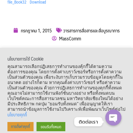
file_Book32
Download
กรกฎาคม 1, 2015
วารสารการสื่อสารและสื่อบูรณาการ
MassComm
ผู้เข้าชม :
1,228
นโยบายการใช้ Cookie
เมนูลัด
คุณสามารถเลือกปฏิเสธการทำงานของคุ้กกี้ได้ตามความ
ต้องการของคุณ โดยการตั้งค่าเบราว์เซอร์หรือการตั้งค่าความ
เป็นส่วนตัวของคุณ เพื่อระงับการเก็บรวมรวบข้อมูลโดยคุกกี้ใน
อนาคต อย่างไรก็ตาม หากคุณตั้งค่าเบราว์เซอร์ หรือค่าความ
เป็นส่วนตัวของคุณ ด้วยการปฎิเสธการทำงานของคุกกี้ทั้งหมด
คุณอาจไม่สามารถใช้งานฟังก์ชั่นบางอย่าง หรือทั้งหมดบน
เว็บไซต์คณะการสื่อสารมวลชน มหาวิทยาลัยเชียงใหม่ได้อย่าง
มีประสิทธิภาพ กดปุ่ม "ยอมรับทั้งหมด" เพื่ออนุญาตให้เรา
สามารถนำข้อมูลการใช้งานไปวิเคราะห์เพื่อพัฒนาเว็บไซต์ต่อไป
นโยบายคุกกี้
ติดต่อเรา
Copyright © 1964 – 2021 Faculty of Mass Communication, Chiang Mai
ยอมรับทั้งหมด
การตั้งค่าคุกกี้
OPEN CHA
University. All Rights Reserved.