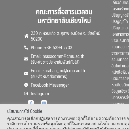
เกี่ยวกับค
โครงสร้าง
คณะการสื่อสารมวลชน
ปริญญาตรี
มหาวิทยาลัยเชียงใหม่
ปริญญาโท
ปริญญาเอ
239 ถ.ห้วยแก้ว ต.สุเทพ อ.เมือง จ.เชียงใหม่
เอกสารดาว
50200
ข่าวประชาสั
แมสคอม แ
Phone: +66 5394 2703
วารสารการ
Email: masscomm@cmu.ac.th
รวมบทความว
(รับ-ส่งข่าวประชาสัมพันธ์ทั่วไป)
อินไซด์ แม
Email: saraban_mc@cmu.ac.th
หนังสือพิมพ
(รับ-ส่งหนังสือราชการ)
นิตยสารอ่า
หอเกียรติย
Facebook Messenger
ข้อมูลเชิงส
Instagram
มาตรการส่
ส่วนงาน
นโยบายการใช้ Cookie
คุณสามารถเลือกปฏิเสธการทำงานของคุ้กกี้ได้ตามความต้องการของคุ
ระงับการเก็บรวมรวบข้อมูลโดยคุกกี้ในอนาคต อย่างไรก็ตาม หากคุณ