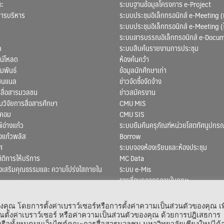
ณะ
ระบบฐานข้อมูลโครงการ e-Project
การบริหาร
ระบบประชุมอิเล็กทรอนิกส์ e-Meeting (
ระบบประชุมอิเล็กทรอนิกส์ e-Meeting (
ระบบสารบรรณอิเล็กทรอนิกส์ e-Docu
ก
ระบบสืบค้นรายงานการประชุม
น์โหลด
ห้องค้นคว้า
มพันธ์
ข้อมูลนักศึกษาเก่า
ชนแนล
ข่าวจัดซื้อจัดจ้าง
สื่อสารมวลชน
ข่าวสมัครงาน
ิจัยการสื่อสารศึกษา
CMU MIS
สคอม
CMU SIS
์อ่างแก้ว
ระบบยืมคืนครุภัณฑ์หน่วยโสตทัศนูปกรณ
งแก้วพลัส
Borrow
ศ
ระบบจองห้องเรียนและห้องประชุม
ถิติการให้บริการ
MC Data
งเสริมคุณธรรมและ ความโปร่งใสภายใน
ระบบ e-Mis
รายชื่อบุคลากรภายในคณะ
ณ โดยการตั้งค่าเบราว์เซอร์หรือการตั้งค่าความเป็นส่วนตัวของคุณ เพ
ตั้งค่าเบราว์เซอร์ หรือค่าความเป็นส่วนตัวของคุณ ด้วยการปฎิเสธการ