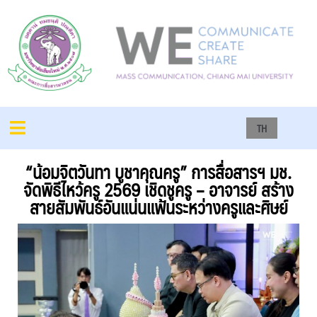
TH
“น้อมจิตวันทา บูชาคุณครู” การสื่อสารฯ มช.
จัดพิธีไหว้ครู 2569 เชิดชูครู – อาจารย์ สร้าง
สายสัมพันธ์อันแน่นแฟ้นระหว่างครูและศิษย์