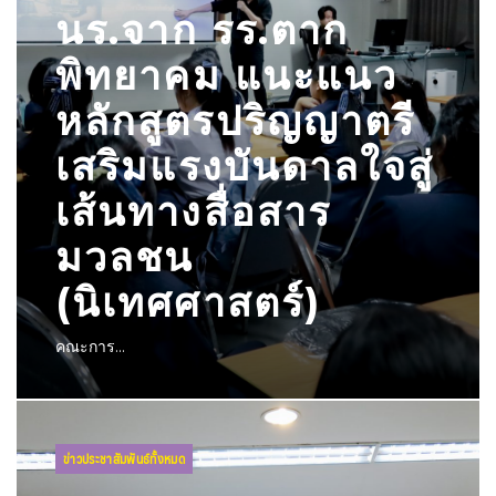
นร.จาก รร.ตาก
พิทยาคม แนะแนว
หลักสูตรปริญญาตรี
เสริมแรงบันดาลใจสู่
เส้นทางสื่อสาร
มวลชน
(นิเทศศาสตร์)
คณะการ...
ข่าวประชาสัมพันธ์ทั้งหมด