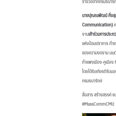
รางวัลจากกรมธนารักษ์
นายปุณณพัฒน์ กิ่งสุภ
Communication)
ค
งาน
เข้าร่วมการประก
แห่งป้อมปราการ กำแพ
ของความงดงาม มนต์เสน
กำแพงเมือง-คูเมือง ที
โดยได้รับเกียรติรับ
กรมธนารักษ์
สื่อสาร สร้างสรรค์ แบ
#MassCommCMU