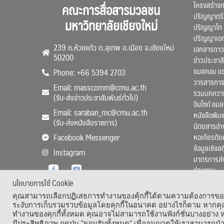
โครงสร้าง
คณะการสื่อสารมวลชน
ปริญญาตรี
มหาวิทยาลัยเชียงใหม่
ปริญญาโท
ปริญญาเอ
239 ถ.ห้วยแก้ว ต.สุเทพ อ.เมือง จ.เชียงใหม่
เอกสารดาว
50200
ข่าวประชาสั
แมสคอม แ
Phone: +66 5394 2703
วารสารการ
Email: masscomm@cmu.ac.th
รวมบทความว
(รับ-ส่งข่าวประชาสัมพันธ์ทั่วไป)
อินไซด์ แม
Email: saraban_mc@cmu.ac.th
หนังสือพิมพ
(รับ-ส่งหนังสือราชการ)
นิตยสารอ่า
หอเกียรติย
Facebook Messenger
ข้อมูลเชิงส
Instagram
มาตรการส่
ส่วนงาน
นโยบายการใช้ Cookie
คุณสามารถเลือกปฏิเสธการทำงานของคุ้กกี้ได้ตามความต้องการของคุ
ระงับการเก็บรวมรวบข้อมูลโดยคุกกี้ในอนาคต อย่างไรก็ตาม หากคุณ
ทำงานของคุกกี้ทั้งหมด คุณอาจไม่สามารถใช้งานฟังก์ชั่นบางอย่าง
Copyright
มีประสิทธิภาพ กดปุ่ม "ยอมรับทั้งหมด" เพื่ออนุญาตให้เราสามารถนำ