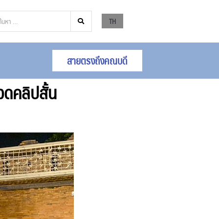
TH
สายตรงถึงคณบดี
วดคลิปสั้น