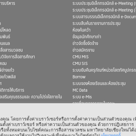
การบริหาร
ระบบประชุมอิเล็กทรอนิกส์ e-Meeting (
ระบบประชุมอิเล็กทรอนิกส์ e-Meeting (
ระบบสารบรรณอิเล็กทรอนิกส์ e-Docu
ก
ระบบสืบค้นรายงานการประชุม
น์โหลด
ห้องค้นคว้า
มพันธ์
ข้อมูลนักศึกษาเก่า
ชนแนล
ข่าวจัดซื้อจัดจ้าง
สื่อสารมวลชน
ข่าวสมัครงาน
ิจัยการสื่อสารศึกษา
CMU MIS
สคอม
CMU SIS
์อ่างแก้ว
ระบบยืมคืนครุภัณฑ์หน่วยโสตทัศนูปกรณ
งแก้วพลัส
Borrow
ศ
ระบบจองห้องเรียนและห้องประชุม
ถิติการให้บริการ
MC Data
งเสริมคุณธรรมและ ความโปร่งใสภายใน
ระบบ e-Mis
รายชื่อบุคลากรภายในคณะ
ณ โดยการตั้งค่าเบราว์เซอร์หรือการตั้งค่าความเป็นส่วนตัวของคุณ เพ
ตั้งค่าเบราว์เซอร์ หรือค่าความเป็นส่วนตัวของคุณ ด้วยการปฎิเสธการ
 หรือทั้งหมดบนเว็บไซต์คณะการสื่อสารมวลชน มหาวิทยาลัยเชียงใหม่ได้อ
 © 1964 – 2021 Faculty of Mass Communication, Chiang Mai University. All Rights
นโยบายคุกกี้
ข้อมูลการใช้งานไปวิเคราะห์เพื่อพัฒนาเว็บไซต์ต่อไป