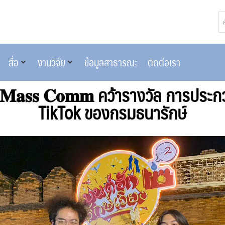
สื่อ
งานวิจัย
ข้อมูลสาธารณะ
ติดต่อเรา
𝐌𝐚𝐬𝐬 𝐂𝐨𝐦𝐦 คว้ารางวัล การประก
TikTok ของกรมธนารักษ์