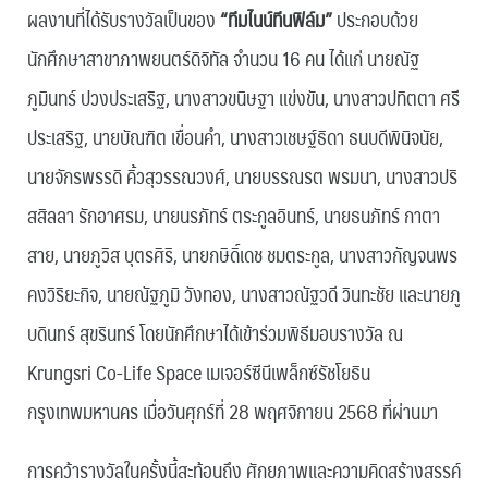
ผลงานที่ได้รับรางวัลเป็นของ
“ทีมไนน์ทีนฟิล์ม”
ประกอบด้วย
นักศึกษาสาขาภาพยนตร์ดิจิทัล จำนวน 16 คน ได้แก่ นายณัฐ
ภูมินทร์ ปวงประเสริฐ, นางสาวขนิษฐา แข่งขัน, นางสาวปทิตตา ศรี
ประเสริฐ, นายบัณฑิต เขื่อนคำ, นางสาวเชษฐ์ธิดา ธนบดีพินิจนัย,
นายจักรพรรดิ คิ้วสุวรรณวงศ์, นายบรรณรต พรมนา, นางสาวปริ
สสิลลา รักอาศรม, นายนรภัทร์ ตระกูลอินทร์, นายธนภัทร์ กาตา
สาย, นายภูวิส บุตรศิริ, นายกษิดิ์เดช ชมตระกูล, นางสาวกัญจนพร
คงวิริยะกิจ, นายณัฐภูมิ วังทอง, นางสาวณัฐวดี วินทะชัย และนายภู
บดินทร์ สุขรินทร์ โดยนักศึกษาได้เข้าร่วมพิธีมอบรางวัล ณ
Krungsri Co-Life Space เมเจอร์ซีนีเพล็กซ์รัชโยธิน
กรุงเทพมหานคร เมื่อวันศุกร์ที่ 28 พฤศจิกายน 2568 ที่ผ่านมา
การคว้ารางวัลในครั้งนี้สะท้อนถึง ศักยภาพและความคิดสร้างสรรค์