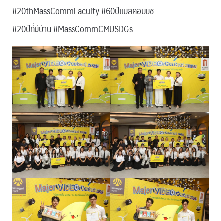
#20thMassCommFaculty #60ปีแมสคอมมช
#20ปีที่มีบ้าน #MassCommCMUSDGs