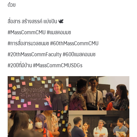
ด้วย
สื่อสาร สร้างสรรค์ แบ่งปัน 🕊
#MassCommCMU #แมสคอมมช
#การสื่อสารมวลชนมช #60thMassCommCMU
#20thMassCommFaculty #60ปีแมสคอมมช
#20ปีที่มีบ้าน #MassCommCMUSDGs