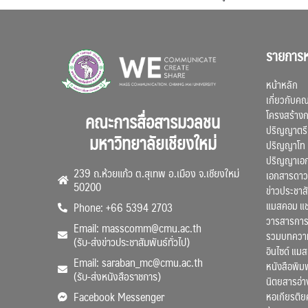
รายการห
หน้าหลัก
เกี่ยวกับค
โครงสร้าง
คณะการสื่อสารมวลชน
ปริญญาตรี
มหาวิทยาลัยเชียงใหม่
ปริญญาโท
ปริญญาเอ
239 ถ.ห้วยแก้ว ต.สุเทพ อ.เมือง จ.เชียงใหม่
เอกสารดาว
50200
ข่าวประชาสั
แมสคอม แ
Phone: +66 5394 2703
วารสารการ
Email: masscomm@cmu.ac.th
รวมบทความว
(รับ-ส่งข่าวประชาสัมพันธ์ทั่วไป)
อินไซด์ แม
Email: saraban_mc@cmu.ac.th
หนังสือพิมพ
(รับ-ส่งหนังสือราชการ)
นิตยสารอ่า
หอเกียรติย
Facebook Messenger