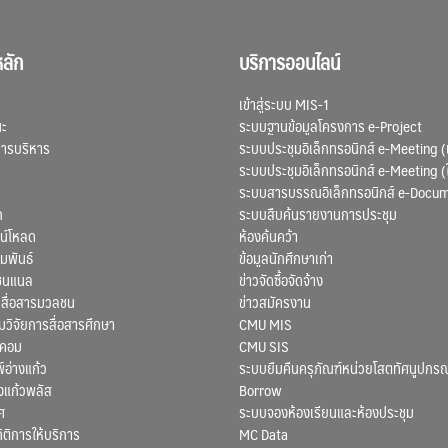
ลัก
บริการออนไลน์
เข้าสู่ระบบ MIS-1
ณะ
ระบบฐานข้อมูลโครงการ e-Project
การบริหาร
ระบบประชุมอิเล็กทรอนิกส์ e-Meeting (
ระบบประชุมอิเล็กทรอนิกส์ e-Meeting (
ระบบสารบรรณอิเล็กทรอนิกส์ e-Docu
ก
ระบบสืบค้นรายงานการประชุม
น์โหลด
ห้องค้นคว้า
มพันธ์
ข้อมูลนักศึกษาเก่า
ชนแนล
ข่าวจัดซื้อจัดจ้าง
สื่อสารมวลชน
ข่าวสมัครงาน
ิจัยการสื่อสารศึกษา
CMU MIS
สคอม
CMU SIS
์อ่างแก้ว
ระบบยืมคืนครุภัณฑ์หน่วยโสตทัศนูปกรณ
งแก้วพลัส
Borrow
ศ
ระบบจองห้องเรียนและห้องประชุม
ถิติการให้บริการ
MC Data