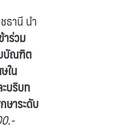
าชธานี นำ
้าร่วม
บบัณฑิต
เศษใน
ละบริบท
ึกษาระดับ
00.-