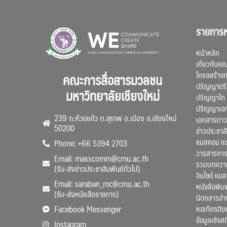
รายการห
หน้าหลัก
เกี่ยวกับค
โครงสร้าง
คณะการสื่อสารมวลชน
ปริญญาตรี
มหาวิทยาลัยเชียงใหม่
ปริญญาโท
ปริญญาเอ
239 ถ.ห้วยแก้ว ต.สุเทพ อ.เมือง จ.เชียงใหม่
เอกสารดาว
50200
ข่าวประชาสั
แมสคอม แ
Phone: +66 5394 2703
วารสารการ
Email: masscomm@cmu.ac.th
รวมบทความว
(รับ-ส่งข่าวประชาสัมพันธ์ทั่วไป)
อินไซด์ แม
Email: saraban_mc@cmu.ac.th
หนังสือพิมพ
(รับ-ส่งหนังสือราชการ)
นิตยสารอ่า
หอเกียรติย
Facebook Messenger
ข้อมูลเชิงส
Instagram