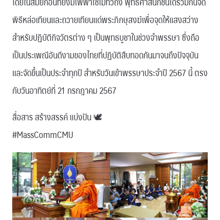
โดยในสมัยก่อนที่ยังมีไฟฟ้าใช้ไม่ทั่วถึง พุทธศาสนิกชนได้ร่วมกันจัด
พิธีหล่อเทียนและถวายเทียนแด่พระภิกษุสงฆ์เพื่อจุดให้แสงสว่าง
สำหรับปฏิบัติกิจวัตรต่าง ๆ เป็นพุทธบูชาในช่วงจำพรรษา ซึ่งถือ
เป็นประเพณีอันดีงามของไทยที่ปฏิบัติสืบทอดกันมาจนถึงปัจจุบัน
และจัดขึ้นเป็นประจำทุกปี สำหรับวันเข้าพรรษาประจำปี 2567 นี้ ตรง
กับวันอาทิตย์ที่ 21 กรกฎาคม 2567
สื่อสาร สร้างสรรค์ แบ่งปัน 🕊
#MassCommCMU