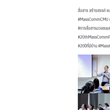
สื่อสาร สร้างสรรค์ แ
#MassCommCMU 
#การสื่อสารมวลช
#20thMassCommFa
#20ปีที่มีบ้าน #