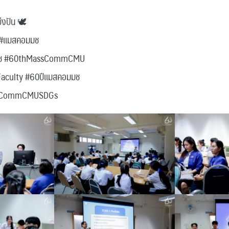
บ่งปัน 🕊
#แมสคอมมช
นมช #60thMassCommCMU
culty #60ปีแมสคอมมช
MassCommCMUSDGs