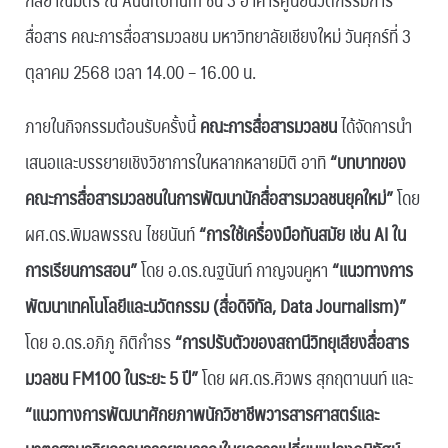
สื่อสาร คณะการสื่อสารมวลชน มหาวิทยาลัยเชียงใหม่ วันศุกร์ที่ 3
ตุลาคม 2568 เวลา 14.00 – 16.00 น.
ภายในกิจกรรมต้อนรับครั้งนี้
คณะการสื่อสารมวลชน
ได้จัดการนำ
เสนอและบรรยายเชิงวิชาการในหลากหลายมิติ อาทิ
“บทบาทของ
คณะการสื่อสารมวลชนในการพัฒนานักสื่อสารมวลชนยุคใหม่”
โดย
ผศ.ดร.พิมลพรรณ ไชยนันท์
“การใช้เครื่องมือทันสมัย เช่น AI ใน
การเรียนการสอน”
โดย อ.ดร.ณฐนันท์ กาญจนคูหา
“แนวทางการ
พัฒนาเทคโนโลยีและนวัตกรรม (สื่อดิจิทัล, Data Journalism)”
โดย อ.ดร.อภิภู กิติกำธร
“การปรับตัวของสถานีวิทยุเสียงสื่อสาร
มวลชน FM100 ในระยะ 5 ปี”
โดย ผศ.ดร.ศิวพร สุกฤตานนท์ และ
“แนวทางการพัฒนาศักยภาพนักวิชาชีพวารสารศาสตร์และ