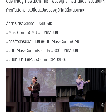
อันจะนำไปสู่การพัฒนาศักยภาพของบุคลากรด้านสื่อสารมวลชนให้
ก้าวทันต่อความเปลี่ยนแปลงของภูมิทัศน์สื่อในอนาคต
สื่อสาร สร้างสรรค์ แบ่งปัน 🕊
#MassCommCMU #แมสคอมมช
#การสื่อสารมวลชนมช #60thMassCommCMU
#20thMassCommFaculty #60ปีแมสคอมมช
#20ปีที่มีบ้าน #MassCommCMUSDGs