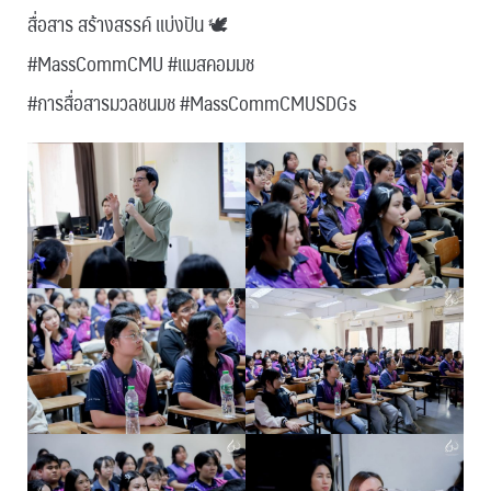
สื่อสาร สร้างสรรค์ แบ่งปัน 🕊
#MassCommCMU #แมสคอมมช
#การสื่อสารมวลชนมช #MassCommCMUSDGs