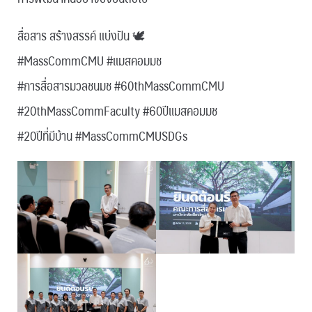
สื่อสาร สร้างสรรค์ แบ่งปัน 🕊
#MassCommCMU #แมสคอมมช
#การสื่อสารมวลชนมช #60thMassCommCMU
#20thMassCommFaculty #60ปีแมสคอมมช
#20ปีที่มีบ้าน #MassCommCMUSDGs