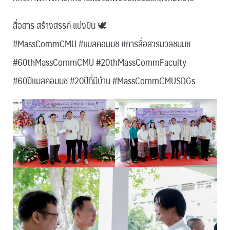
สื่อสาร สร้างสรรค์ แบ่งปัน 🕊
#MassCommCMU #แมสคอมมช #การสื่อสารมวลชนมช
#60thMassCommCMU #20thMassCommFaculty
#60ปีแมสคอมมช #20ปีที่มีบ้าน #MassCommCMUSDGs