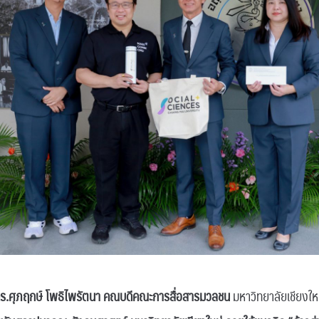
 ดร.ศุภฤกษ์ โพธิไพรัตนา คณบดีคณะการสื่อสารมวลชน
มหาวิทยาลัยเชียงใหม่