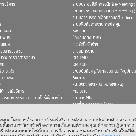
การบริหาร
ระบบประชุมอิเล็กทรอนิกส์ e-Meeting (
ระบบประชุมอิเล็กทรอนิกส์ e-Meeting (
ระบบสารบรรณอิเล็กทรอนิกส์ e-Docu
ก
ระบบสืบค้นรายงานการประชุม
น์โหลด
ห้องค้นคว้า
มพันธ์
ข้อมูลนักศึกษาเก่า
ชนแนล
ข่าวจัดซื้อจัดจ้าง
สื่อสารมวลชน
ข่าวสมัครงาน
ิจัยการสื่อสารศึกษา
CMU MIS
สคอม
CMU SIS
์อ่างแก้ว
ระบบยืมคืนครุภัณฑ์หน่วยโสตทัศนูปกรณ
งแก้วพลัส
Borrow
ศ
ระบบจองห้องเรียนและห้องประชุม
ถิติการให้บริการ
MC Data
งเสริมคุณธรรมและ ความโปร่งใสภายใน
ระบบ e-Mis
รายชื่อบุคลากรภายในคณะ
ณ โดยการตั้งค่าเบราว์เซอร์หรือการตั้งค่าความเป็นส่วนตัวของคุณ เพ
ตั้งค่าเบราว์เซอร์ หรือค่าความเป็นส่วนตัวของคุณ ด้วยการปฎิเสธการ
 หรือทั้งหมดบนเว็บไซต์คณะการสื่อสารมวลชน มหาวิทยาลัยเชียงใหม่ได้อ