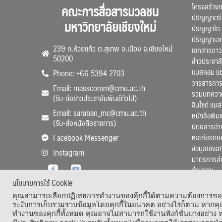
โครงสร้าง
คณะการสื่อสารมวลชน
ปริญญาตรี
มหาวิทยาลัยเชียงใหม่
ปริญญาโท
ปริญญาเอ
239 ถ.ห้วยแก้ว ต.สุเทพ อ.เมือง จ.เชียงใหม่
เอกสารดาว
50200
ข่าวประชาสั
แมสคอม แ
Phone: +66 5394 2703
วารสารการ
Email: masscomm@cmu.ac.th
รวมบทความว
(รับ-ส่งข่าวประชาสัมพันธ์ทั่วไป)
อินไซด์ แม
Email: saraban_mc@cmu.ac.th
หนังสือพิมพ
(รับ-ส่งหนังสือราชการ)
นิตยสารอ่า
หอเกียรติย
Facebook Messenger
ข้อมูลเชิงส
Instagram
มาตรการส่
ส่วนงาน
นโยบายการใช้ Cookie
คุณสามารถเลือกปฏิเสธการทำงานของคุ้กกี้ได้ตามความต้องการของคุ
ระงับการเก็บรวมรวบข้อมูลโดยคุกกี้ในอนาคต อย่างไรก็ตาม หากคุณ
ทำงานของคุกกี้ทั้งหมด คุณอาจไม่สามารถใช้งานฟังก์ชั่นบางอย่าง