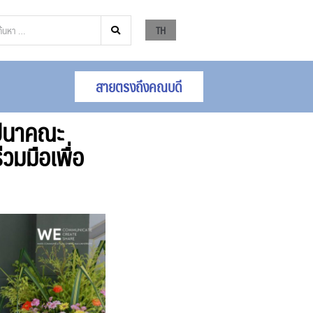
TH
สายตรงถึงคณบดี
าปนาคณะ
วมมือเพื่อ