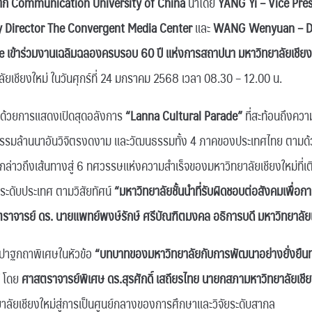
รจาก Communication University of China
นำโดย
YANG Yi – Vice Pre
y Director The Convergent Media Center
และ
WANG Wenyuan – Di
e เข้าร่วมงานเฉลิมฉลองครบรอบ 60 ปี แห่งการสถาปนา มหาวิทยาลัยเชียง
ัยเชียงใหม่ ในวันศุกร์ที่ 24 มกราคม 2568 เวลา 08.30 – 12.00 น.
้นด้วยการแสดงเปิดสุดอลังการ
“Lanna Cultural Parade”
ที่สะท้อนถึงคว
รมล้านนาอันวิจิตรงดงาม และวัฒนธรรมทั้ง 4 ภาคของประเทศไทย ตามด้วย
ะกล่าวถึงเส้นทางสู่ 6 ทศวรรษแห่งความสำเร็จของมหาวิทยาลัยเชียงใหม่ที่
ำระดับประเทศ ตามวิสัยทัศน์
“มหาวิทยาลัยชั้นนำที่รับผิดชอบต่อสังคมเพื่อกา
ราจารย์ ดร. นายแพทย์พงษ์รักษ์ ศรีบัณฑิตมงคล อธิการบดี มหาวิทยาลัยเ
ารปาฐกถาพิเศษในหัวข้อ
“บทบาทของมหาวิทยาลัยกับการพัฒนาอย่างยั่งยืน
โดย
ศาสตราจารย์พิเศษ ดร.สุรศักดิ์ เสถียรไทย นายกสภามหาวิทยาลัยเชีย
าลัยเชียงใหม่สู่การเป็นศูนย์กลางของการศึกษาและวิจัยระดับสากล