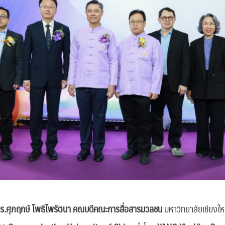
 ดร.ศุภฤกษ์ โพธิไพรัตนา คณบดีคณะการสื่อสารมวลชน
มหาวิทยาลัยเชียงใหม