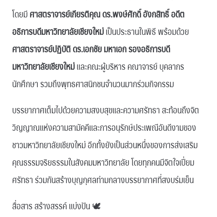
โดยมี
ศาสตราจารย์เกียรติคุณ ดร.พงษ์ศักดิ์ อังกสิทธิ์ อดีต
อธิการบดีมหาวิทยาลัยเชียงใหม่
เป็นประธานในพิธี พร้อมด้วย
ศาสตราจารย์ปฏิบัติ ดร.เอกชัย มหาเอก รองอธิการบดี
มหาวิทยาลัยเชียงใหม่
และคณะผู้บริหาร คณาจารย์ บุคลากร
นักศึกษา รวมถึงพุทธศาสนิกชนจำนวนมากร่วมกิจกรรม
บรรยากาศเต็มไปด้วยความสงบสุขและความศรัทธา สะท้อนถึงจิต
วิญญาณแห่งความสามัคคีและการอนุรักษ์ประเพณีอันดีงามของ
ชาวมหาวิทยาลัยเชียงใหม่ อีกทั้งยังเป็นส่วนหนึ่งของการส่งเสริม
คุณธรรมจริยธรรมในสังคมมหาวิทยาลัย โดยทุกคนมีจิตใจเปี่ยม
ศรัทธา ร่วมกันสร้างบุญกุศลท่ามกลางบรรยากาศที่สงบร่มเย็น
สื่อสาร สร้างสรรค์ แบ่งปัน 🕊