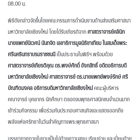
08.00 น.
พิธีดังกล่าวจัดขึ้นโดยคณะกรรมการดำเนินงานด้านส่งเสริมศาสนา
มหาวิทยาลัยเชียงใหม่ โดยได้รับเกียรติจาก
ศาสตราจารย์คลินิก
นายแพทย์นิเวศน์ นันทจิต เลขาธิการมูลนิธิขาเทียม ในสมเด็จพระ
ศรีนครินทราบรมราชชนนี
เป็นประธานในพิธีฯ พร้อมด้วย
ศาสตราจารย์เกียรติคุณ ดร.พงษ์ศักดิ์ อังกสิทธิ์ อดีตอธิการบดี
มหาวิทยาลัยเชียงใหม่
ศาสตราจารย์ ดร.นายแพทย์พงษ์รักษ์ ศรี
บัณฑิตมงคล อธิการบดีมหาวิทยาลัยเชียงใหม่
คณะผู้บริหาร
คณาจารย์ บุคลากร นักศึกษา ตลอดจนพุทธศาสนิกชนจำนวนมาก
เข้าร่วมกิจกรรม เพื่อร่วมกันประกอบศาสนกิจและแสดงออกถึง
พลังแห่งศรัทธาในวันสำคัญทางพระพุทธศาสนา
บรรยากาศภายในงานเป็นไปด้วยความสงบ เรียบง่าย และเปี่ยมด้วย