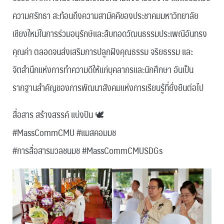
ความศรัทธา สะท้อนถึงความสามัคคีของประชาคมมหาวิทยาลัย
เชียงใหม่ในการร่วมอนุรักษ์และสืบทอดวัฒนธรรมประเพณีอันทรง
คุณค่า ตลอดจนส่งเสริมการปลูกฝังคุณธรรม จริยธรรม และ
จิตสำนึกแห่งการทำความดีให้แก่บุคลากรและนักศึกษา อันเป็น
รากฐานสำคัญของการพัฒนาสังคมแห่งการเรียนรู้ที่ยั่งยืนต่อไป
สื่อสาร สร้างสรรค์ แบ่งปัน 🕊
#MassCommCMU #แมสคอมมช
#การสื่อสารมวลชนมช #MassCommCMUSDGs