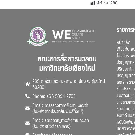
ผู้เข้าชม :
290
รายการห
หน้าหลัก
เกี่ยวกับค
โครงสร้าง
คณะการสื่อสารมวลชน
ปริญญาตรี
มหาวิทยาลัยเชียงใหม่
ปริญญาโท
ปริญญาเอ
239 ถ.ห้วยแก้ว ต.สุเทพ อ.เมือง จ.เชียงใหม่
เอกสารดาว
50200
ข่าวประชาสั
แมสคอม แ
Phone: +66 5394 2703
วารสารการ
Email: masscomm@cmu.ac.th
รวมบทความว
(รับ-ส่งข่าวประชาสัมพันธ์ทั่วไป)
อินไซด์ แม
Email: saraban_mc@cmu.ac.th
หนังสือพิมพ
(รับ-ส่งหนังสือราชการ)
นิตยสารอ่า
หอเกียรติย