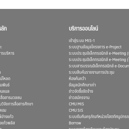
ลัก
บริการออนไลน์
เข้าสู่ระบบ MIS-1
ณะ
ระบบฐานข้อมูลโครงการ e-Project
การบริหาร
ระบบประชุมอิเล็กทรอนิกส์ e-Meeting (
ระบบประชุมอิเล็กทรอนิกส์ e-Meeting (
ระบบสารบรรณอิเล็กทรอนิกส์ e-Docu
ก
ระบบสืบค้นรายงานการประชุม
น์โหลด
ห้องค้นคว้า
มพันธ์
ข้อมูลนักศึกษาเก่า
ชนแนล
ข่าวจัดซื้อจัดจ้าง
สื่อสารมวลชน
ข่าวสมัครงาน
ิจัยการสื่อสารศึกษา
CMU MIS
สคอม
CMU SIS
์อ่างแก้ว
ระบบยืมคืนครุภัณฑ์หน่วยโสตทัศนูปกรณ
งแก้วพลัส
Borrow
ศ
ระบบจองห้องเรียนและห้องประชุม