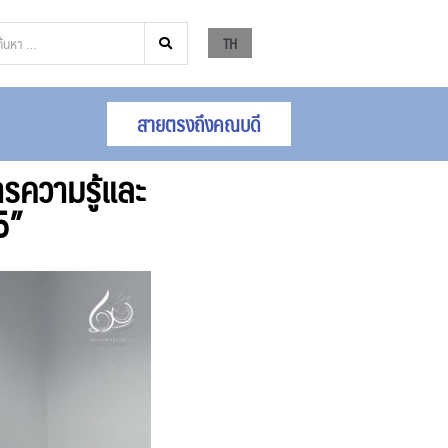
TH
สายตรงถึงคณบดี
รความรู้และ
5”