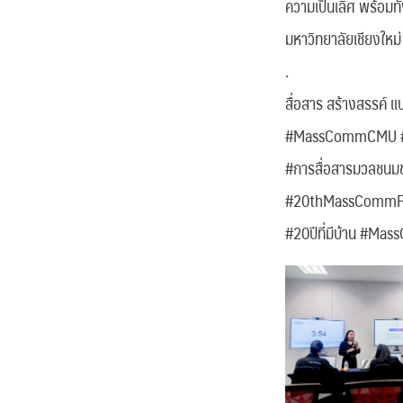
ความเป็นเลิศ พร้อมท
มหาวิทยาลัยเชียงใหม่
.
สื่อสาร สร้างสรรค์ แ
#MassCommCMU 
#การสื่อสารมวลช
#20thMassCommFa
#20ปีที่มีบ้าน #