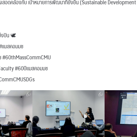
ั้งสอดคล้องกับ เป้าหมายการพัฒนาที่ยั่งยืน (Sustainable Developmen
บ่งปัน 🕊
#แมสคอมมช
นมช #60thMassCommCMU
culty #60ปีแมสคอมมช
MassCommCMUSDGs