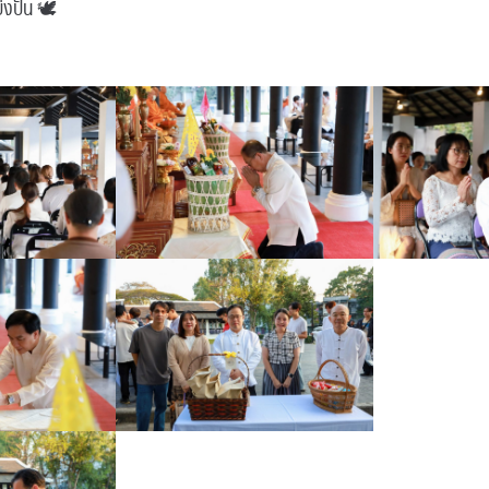
บ่งปัน 🕊