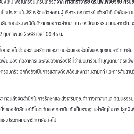
งใหม่ พิธีในครั้งนี้ได้รับเกียรติจาก
ศาสตราจารย์ ดร.นพ.พงษ์รักษ์ ศรีบั
เป็นประธานในพิธี พร้อมด้วยคณะผู้บริหาร คณาจารย์ เจ้าหน้าที่ นักศึกษา
กันสืบทอดประเพณีอันดีงามของชาวล้านนา ณ ข่วงวัฒนธรรม ถนนสายวัฒน
่ 12 กุมภาพันธ์ 2568 เวลา 06.45 น.
อบอวลไปด้วยความศรัทธาและความร่วมแรงร่วมใจของชุมชนมหาวิทยาลัย ผู้เ
พื้นเมือง ถืออาหารและสิ่งของเครื่องใช้ที่จำเป็นมาร่วมทำบุญตักบาตรแด่พ
ครอบครัว อีกทั้งยังเป็นการแสดงถึงพลังแห่งความสามัคคี และการสืบสาน
ี้ สะท้อนถึงจิตสำนึกในการรักษาและส่งเสริมคุณค่าทางศาสนาและวัฒนธรร
วนหนึ่งของอัตลักษณ์ที่โดดเด่นของสถาบัน อันเป็นรากฐานสำคัญในการปลูกฝัง
นและประชาคมมหาวิทยาลัยต่อไป