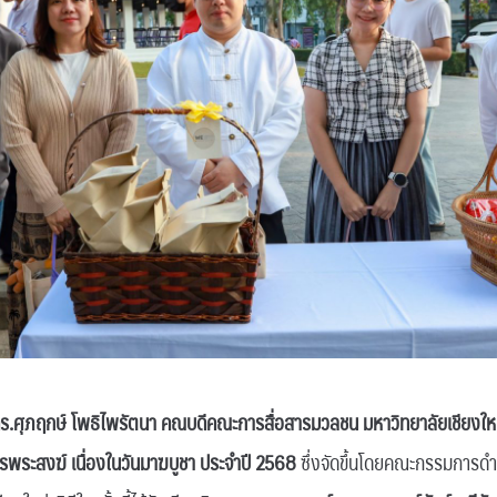
ดร.ศุภฤกษ์ โพธิไพรัตนา คณบดีคณะการสื่อสารมวลชน มหาวิทยาลัยเชียงให
รพระสงฆ์ เนื่องในวันมาฆบูชา ประจำปี 2568
ซึ่งจัดขึ้นโดยคณะกรรมการดำเ