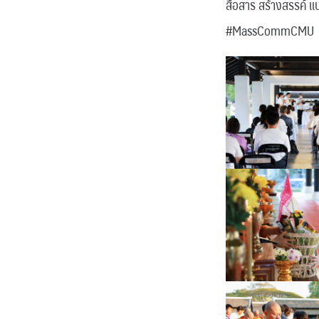
สื่อสาร สร้างสรรค์ แ
#MassCommCMU