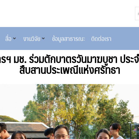
สื่อ
งานวิจัย
ข้อมูลสาธารณะ
ติดต่อเรา
ารฯ มช. ร่วมตักบาตรวันมาฆบูชา ประ
สืบสานประเพณีแห่งศรัทธา