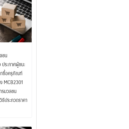
วลชน
อง ประกาศผู้ชนะ
ซื้อครุภัณฑ์
้อง MCB2301
อสารมวลชน
ยวิธีประกวดราคา
)