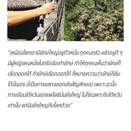
“เหมือนโลกเรามียักษ์ใหญ่อยู่ตัวหนึ่ง ทุกคนกลัว แล้วอยู่ดี ๆ
มีผู้หญิงคนหนึ่งไปกรีดข้อเท้ายักษ์ ทำให้ทุกคนเห็นว่ายักษ์ก็
เลือกออกได้ ถ้ายักษ์เลือดออกได้ ก็หมายความว่ายักษ์ก็ล้ม
ได้นั่นเอง นี่เป็นการแสดงออกเชิงสัญลักษณ์ เพราะฉะนั้น
การเยือนไต้หวันของเพโลซีมันยิ่งใหญ่ ไม่ใช่เฉพาะกับไต้หวัน
เท่านั้น แต่มันยิ่งใหญ่กับโลกด้วย”
.