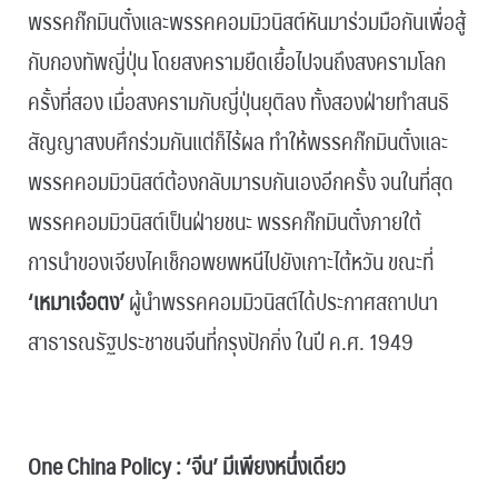
พรรคก๊กมินตั๋งและพรรคคอมมิวนิสต์หันมาร่วมมือกันเพื่อสู้
กับกองทัพญี่ปุ่น โดยสงครามยืดเยื้อไปจนถึงสงครามโลก
ครั้งที่สอง เมื่อสงครามกับญี่ปุ่นยุติลง ทั้งสองฝ่ายทำสนธิ
สัญญาสงบศึกร่วมกันแต่ก็ไร้ผล ทำให้พรรคก๊กมินตั๋งและ
พรรคคอมมิวนิสต์ต้องกลับมารบกันเองอีกครั้ง จนในที่สุด
พรรคคอมมิวนิสต์เป็นฝ่ายชนะ พรรคก๊กมินตั๋งภายใต้
การนำของเจียงไคเช็กอพยพหนีไปยังเกาะไต้หวัน ขณะที่
‘เหมาเจ๋อตง’
ผู้นำพรรคคอมมิวนิสต์ได้ประกาศสถาปนา
สาธารณรัฐประชาชนจีนที่กรุงปักกิ่ง ในปี ค.ศ. 1949
.
One China Policy : ‘จีน’ มีเพียงหนึ่งเดียว