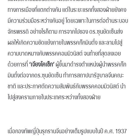
ทางการเมืองที่แตกต่างกัน แต่ในระยะแรกทั้งสองฝ่ายยังคง
มีความร่วมมือระหว่างกันอยู่ โดยเฉพาะในการต่อต้านระบอบ
จักรพรรดิ อย่างไรก็ตาม การจากไปของ ดร.ซุนยัดเซ็นส่ง
ผลให้เกิดความขัดแย้งภายในพรรคก๊กมินตั๋ง และลามไปสู่
ความบาดหมางกับพรรคคอมมิวนิสต์ จนท้ายที่สุดลงเอย
ด้วยการที่
‘เจียงไคเช็ก’
ผู้ขึ้นมาดำรงตำแหน่งผู้นำพรรคก๊ก
มินตั๋งต่อจากดร.ซุนยัดเซ็น ทำการสถาปนารัฐบาลจีนคณะ
ชาติ และประกาศตัดความสัมพันธ์กับพรรคคอมมิวนิสต์ นำ
ไปสู่สงครามภายในประเทศระหว่างทั้งสองฝ่าย
.
เมื่อกองทัพญี่ปุ่นรุกรานจีนอย่างเต็มรูปแบบในปี ค.ศ. 1937