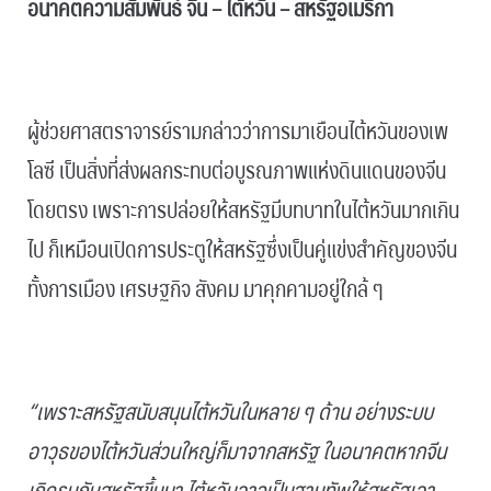
อนาคตความสัมพันธ์ จีน – ไต้หวัน – สหรัฐอเมริกา
.
ผู้ช่วยศาสตราจารย์รามกล่าวว่าการมาเยือนไต้หวันของเพ
โลซี เป็นสิ่งที่ส่งผลกระทบต่อบูรณภาพแห่งดินแดนของจีน
โดยตรง เพราะการปล่อยให้สหรัฐมีบทบาทในไต้หวันมากเกิน
ไป ก็เหมือนเปิดการประตูให้สหรัฐซึ่งเป็นคู่แข่งสำคัญของจีน
ทั้งการเมือง เศรษฐกิจ สังคม มาคุกคามอยู่ใกล้ ๆ
.
“เพราะสหรัฐสนับสนุนไต้หวันในหลาย ๆ ด้าน อย่างระบบ
อาวุธของไต้หวันส่วนใหญ่ก็มาจากสหรัฐ ในอนาคตหากจีน
เกิดรบกับสหรัฐขึ้นมา ไต้หวันอาจเป็นฐานทัพให้สหรัฐเอา