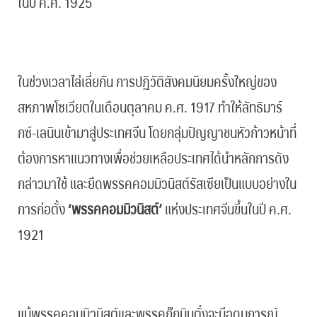
ในปี ค.ศ. 1925
.
ในช่วงเวลาไล่เลี่ยกัน การปฏิวัติสังคมนิยมครั้งใหญ่ของ
สหภาพโซเวียตในเดือนตุลาคม ค.ศ. 1917 ทำให้ลัทธิมาร์
กซ์-เลนินเข้ามาสู่ประเทศจีน โดยกลุ่มปัญญาชนหัวก้าวหน้าที่
ต้องการหาแนวทางเพื่อช่วยเหลือประเทศได้นำหลักการดัง
กล่าวมาใช้ และยึดพรรคคอมมิวนิสต์รัสเซียเป็นแบบอย่างใน
การก่อตั้ง
‘พรรคคอมมิวนิสต์’
แห่งประเทศจีนขึ้นในปี ค.ศ.
1921
.
แม้พรรคคอมมิวนิสต์และพรรคก๊กมินตั๋งจะมีอุดมการณ์