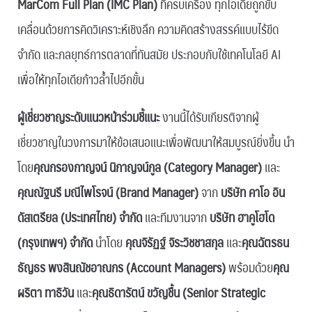
MarCom Full Plan (IMC Plan)
ที่ครบเครื่อง ทุกไอเดียถูกขับ
เคลื่อนด้วยการคิดวิเคราะห์เชิงลึก ความคิดสร้างสรรค์แบบไร้ขีด
จำกัด และกลยุทธ์การตลาดที่ทันสมัย ประกอบกับใช้เทคโนโลยี AI
เพื่อให้ทุกไอเดียก้าวล้ำไปอีกขั้น
ผู้เชี่ยวชาญระดับแนวหน้าร่วมชี้แนะ
งานนี้ได้รับเกียรติจากผู้
เชี่ยวชาญในวงการมาให้ข้อเสนอแนะเพื่อพัฒนาให้สมบูรณ์ยิ่งขึ้น นำ
โดย
คุณกรองกาญจน์ นิกาญจน์กูล (Category Manager)
และ
คุณณัฐนรี มณีไพโรจน์ (Brand Manager)
จาก
บริษัท คาโอ อิน
ดัสเตรียล (ประเทศไทย) จำกัด
และทีมงานจาก
บริษัท ฮาคูโฮโด
(กรุงเทพฯ) จำกัด
นำโดย
คุณจิรัฏฐ์ จิระวิชชาสกุล
และ
คุณฉัตรธน
ธัญธร พงสินณัชอาณกร (Account Managers)
พร้อมด้วย
คุณ
ผริตา ทาธิวัน
และ
คุณธิดารัตน์ ขวัญชื้น (Senior Strategic