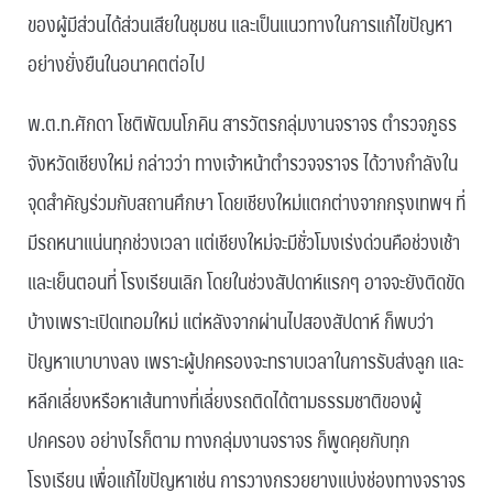
ของผู้มีส่วนได้ส่วนเสียในชุมชน และเป็นแนวทางในการแก้ไขปัญหา
อย่างยั่งยืนในอนาคตต่อไป
พ.ต.ท.ศักดา โชติพัฒนโภคิน สารวัตรกลุ่มงานจราจร ตำรวจภูธร
จังหวัดเชียงใหม่ กล่าวว่า ทางเจ้าหน้าตำรวจจราจร ได้วางกำลังใน
จุดสำคัญร่วมกับสถานศึกษา โดยเชียงใหม่แตกต่างจากกรุงเทพฯ ที่
มีรถหนาแน่นทุกช่วงเวลา แต่เชียงใหม่จะมีชั่วโมงเร่งด่วนคือช่วงเช้า
และเย็นตอนที่ โรงเรียนเลิก โดยในช่วงสัปดาห์แรกๆ อาจจะยังติดขัด
บ้างเพราะเปิดเทอมใหม่ แต่หลังจากผ่านไปสองสัปดาห์ ก็พบว่า
ปัญหาเบาบางลง เพราะผู้ปกครองจะทราบเวลาในการรับส่งลูก และ
หลีกเลี่ยงหรือหาเส้นทางที่เลี่ยงรถติดได้ตามธรรมชาติของผู้
ปกครอง อย่างไรก็ตาม ทางกลุ่มงานจราจร ก็พูดคุยกับทุก
โรงเรียน เพื่อแก้ไขปัญหาเช่น การวางกรวยยางแบ่งช่องทางจราจร