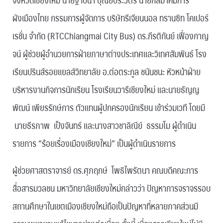
ผังเมืองไทย กรรมการผู้จัดการ บริษัทรีเจียนนอล ทรานซิท โคเปอร์
เรชั่น จำกัด (RTCChiangmai City Bus) ดร.กีรติกันย์ เฟื่องกาญ
จน์ ผู้ช่วยผู้อำนวยการฝ่ายภาษาต่างประเทศและวิเทศสัมพันธ์ โรง
เรียนปรินส์รอยแยลส์วิทยาลัย อ.ต่อตระกูล ชนันชนะ หัวหน้าฝ่าย
บริหารงานกิจการนักเรียน โรงเรียนวารีเชียงใหม่ และนายธัญญ
พัฒน์ เพียรรักษ์การ ตัวแทนผู้ปกครองนักเรียน เข้าร่วมเวที โดยมี
นายธีรภาพ เป็งจันทร์ และนางสาวชาลิณีย์ ธรรมโม ผู้ดำเนิน
รายการ “ร้อยเรื่องเมืองเชียงใหม่” เป็นผู้ดำเนินรายการ
ผู้ช่วยศาสตราจารย์ ดร.ศุภฤกษ์ โพธิไพรัตนา คณบดีคณะการ
สื่อสารมวลชน มหาวิทยาลัยเชียงใหม่กล่าวว่า ปัญหาการจราจรรอบ
สถานศึกษาในเขตเมืองเชียงใหม่ถือเป็นปัญหาที่หลายภาคส่วนมี