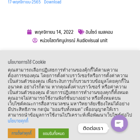
17-พฤศจิกายน-2565
Download
พฤศจิกายน 14, 2022
อินไซด์ แมสคอม
หน่วยโสตทัศนูปกรณ์ Audiovisual unit
ผู้เข้าชม :
647
นโยบายการใช้ Cookie
เมนูลัด
คุณสามารถเลือกปฏิเสธการทำงานของคุ้กกี้ได้ตามความ
ต้องการของคุณ โดยการตั้งค่าเบราว์เซอร์หรือการตั้งค่าความ
เป็นส่วนตัวของคุณ เพื่อระงับการเก็บรวมรวบข้อมูลโดยคุกกี้ใน
อนาคต อย่างไรก็ตาม หากคุณตั้งค่าเบราว์เซอร์ หรือค่าความ
เป็นส่วนตัวของคุณ ด้วยการปฎิเสธการทำงานของคุกกี้ทั้งหมด
คุณอาจไม่สามารถใช้งานฟังก์ชั่นบางอย่าง หรือทั้งหมดบน
เว็บไซต์คณะการสื่อสารมวลชน มหาวิทยาลัยเชียงใหม่ได้อย่าง
มีประสิทธิภาพ กดปุ่ม "ยอมรับทั้งหมด" เพื่ออนุญาตให้เรา
สามารถนำข้อมูลการใช้งานไปวิเคราะห์เพื่อพัฒนาเว็บไซต์ต่อไป
นโยบายคุกกี้
ติดต่อเรา
Copyright © 1964 – 2021 Faculty of Mass Communication, Chiang Mai
ยอมรับทั้งหมด
การตั้งค่าคุกกี้
OPEN CHA
University. All Rights Reserved.