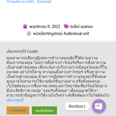
10-พฤศจิกายน-2565
Download
พฤศจิกายน 8, 2022
อินไซด์ แมสคอม
หน่วยโสตทัศนูปกรณ์ Audiovisual unit
ผู้เข้าชม :
994
นโยบายการใช้ Cookie
เมนูลัด
คุณสามารถเลือกปฏิเสธการทำงานของคุ้กกี้ได้ตามความ
ต้องการของคุณ โดยการตั้งค่าเบราว์เซอร์หรือการตั้งค่าความ
เป็นส่วนตัวของคุณ เพื่อระงับการเก็บรวมรวบข้อมูลโดยคุกกี้ใน
อนาคต อย่างไรก็ตาม หากคุณตั้งค่าเบราว์เซอร์ หรือค่าความ
เป็นส่วนตัวของคุณ ด้วยการปฎิเสธการทำงานของคุกกี้ทั้งหมด
คุณอาจไม่สามารถใช้งานฟังก์ชั่นบางอย่าง หรือทั้งหมดบน
เว็บไซต์คณะการสื่อสารมวลชน มหาวิทยาลัยเชียงใหม่ได้อย่าง
มีประสิทธิภาพ กดปุ่ม "ยอมรับทั้งหมด" เพื่ออนุญาตให้เรา
สามารถนำข้อมูลการใช้งานไปวิเคราะห์เพื่อพัฒนาเว็บไซต์ต่อไป
นโยบายคุกกี้
ติดต่อเรา
Copyright © 1964 – 2021 Faculty of Mass Communication, Chiang Mai
ยอมรับทั้งหมด
การตั้งค่าคุกกี้
University. All Rights Reserved.
OPEN CHA