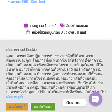
1-กรกฎาคม-2567
Download
กรกฎาคม 1, 2024
อินไซด์ แมสคอม
หน่วยโสตทัศนูปกรณ์ Audiovisual unit
ผู้เข้าชม :
664
นโยบายการใช้ Cookie
เมนูลัด
คุณสามารถเลือกปฏิเสธการทำงานของคุ้กกี้ได้ตามความ
ต้องการของคุณ โดยการตั้งค่าเบราว์เซอร์หรือการตั้งค่าความ
เป็นส่วนตัวของคุณ เพื่อระงับการเก็บรวมรวบข้อมูลโดยคุกกี้ใน
อนาคต อย่างไรก็ตาม หากคุณตั้งค่าเบราว์เซอร์ หรือค่าความ
เป็นส่วนตัวของคุณ ด้วยการปฎิเสธการทำงานของคุกกี้ทั้งหมด
คุณอาจไม่สามารถใช้งานฟังก์ชั่นบางอย่าง หรือทั้งหมดบน
เว็บไซต์คณะการสื่อสารมวลชน มหาวิทยาลัยเชียงใหม่ได้อย่าง
มีประสิทธิภาพ กดปุ่ม "ยอมรับทั้งหมด" เพื่ออนุญาตให้เรา
สามารถนำข้อมูลการใช้งานไปวิเคราะห์เพื่อพัฒนาเว็บไซต์ต่อไป
นโยบายคุกกี้
ติดต่อเรา
Copyright © 1964 – 2021 Faculty of Mass Communication, Chiang Mai
ยอมรับทั้งหมด
การตั้งค่าคุกกี้
OPEN CHA
University. All Rights Reserved.