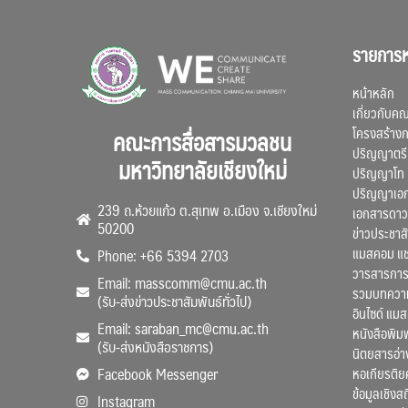
รายการห
หน้าหลัก
เกี่ยวกับค
โครงสร้าง
คณะการสื่อสารมวลชน
ปริญญาตรี
มหาวิทยาลัยเชียงใหม่
ปริญญาโท
ปริญญาเอ
239 ถ.ห้วยแก้ว ต.สุเทพ อ.เมือง จ.เชียงใหม่
เอกสารดาว
50200
ข่าวประชาสั
แมสคอม แ
Phone: +66 5394 2703
วารสารการ
Email: masscomm@cmu.ac.th
รวมบทความว
(รับ-ส่งข่าวประชาสัมพันธ์ทั่วไป)
อินไซด์ แม
Email: saraban_mc@cmu.ac.th
หนังสือพิมพ
(รับ-ส่งหนังสือราชการ)
นิตยสารอ่า
หอเกียรติย
Facebook Messenger
ข้อมูลเชิงส
Instagram