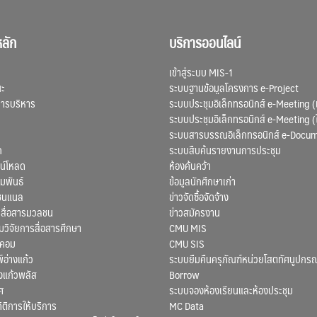
ลัก
บริการออนไลน์
เข้าสู่ระบบ MIS-1
ณะ
ระบบฐานข้อมูลโครงการ e-Project
การบริหาร
ระบบประชุมอิเล็กทรอนิกส์ e-Meeting (
ระบบประชุมอิเล็กทรอนิกส์ e-Meeting (
ระบบสารบรรณอิเล็กทรอนิกส์ e-Docu
ก
ระบบสืบค้นรายงานการประชุม
น์โหลด
ห้องค้นคว้า
มพันธ์
ข้อมูลนักศึกษาเก่า
ชนแนล
ข่าวจัดซื้อจัดจ้าง
สื่อสารมวลชน
ข่าวสมัครงาน
ิจัยการสื่อสารศึกษา
CMU MIS
สคอม
CMU SIS
์อ่างแก้ว
ระบบยืมคืนครุภัณฑ์หน่วยโสตทัศนูปกรณ
งแก้วพลัส
Borrow
ศ
ระบบจองห้องเรียนและห้องประชุม
ถิติการให้บริการ
MC Data