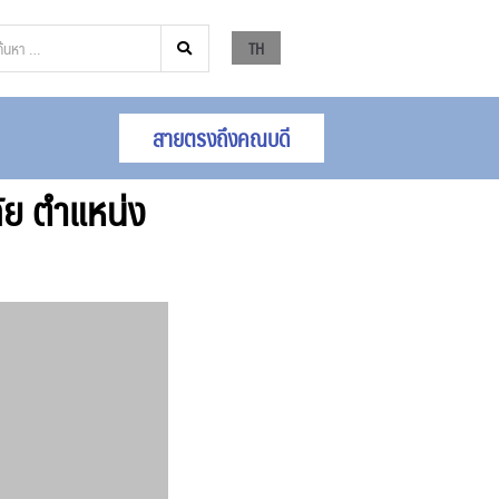
TH
สายตรงถึงคณบดี
ัย ตำแหน่ง