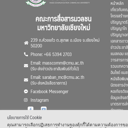
หน้าหลัก
เกี่ยวกับค
โครงสร้าง
คณะการสื่อสารมวลชน
ปริญญาตรี
มหาวิทยาลัยเชียงใหม่
ปริญญาโท
ปริญญาเอ
239 ถ.ห้วยแก้ว ต.สุเทพ อ.เมือง จ.เชียงใหม่
เอกสารดาว
50200
ข่าวประชาสั
แมสคอม แ
Phone: +66 5394 2703
วารสารการ
Email: masscomm@cmu.ac.th
รวมบทความว
(รับ-ส่งข่าวประชาสัมพันธ์ทั่วไป)
อินไซด์ แม
Email: saraban_mc@cmu.ac.th
หนังสือพิมพ
(รับ-ส่งหนังสือราชการ)
นิตยสารอ่า
หอเกียรติย
Facebook Messenger
ข้อมูลเชิงส
Instagram
มาตรการส่
ส่วนงาน
นโยบายการใช้ Cookie
คุณสามารถเลือกปฏิเสธการทำงานของคุ้กกี้ได้ตามความต้องการของคุ