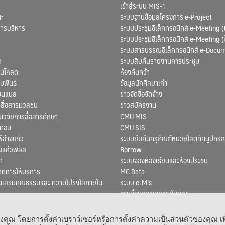
เข้าสู่ระบบ MIS-1
ณะ
ระบบฐานข้อมูลโครงการ e-Project
การบริหาร
ระบบประชุมอิเล็กทรอนิกส์ e-Meeting (
ระบบประชุมอิเล็กทรอนิกส์ e-Meeting (
ระบบสารบรรณอิเล็กทรอนิกส์ e-Docu
ก
ระบบสืบค้นรายงานการประชุม
น์โหลด
ห้องค้นคว้า
มพันธ์
ข้อมูลนักศึกษาเก่า
ชนแนล
ข่าวจัดซื้อจัดจ้าง
สื่อสารมวลชน
ข่าวสมัครงาน
ิจัยการสื่อสารศึกษา
CMU MIS
สคอม
CMU SIS
์อ่างแก้ว
ระบบยืมคืนครุภัณฑ์หน่วยโสตทัศนูปกรณ
งแก้วพลัส
Borrow
ศ
ระบบจองห้องเรียนและห้องประชุม
ถิติการให้บริการ
MC Data
งเสริมคุณธรรมและ ความโปร่งใสภายใน
ระบบ e-Mis
รายชื่อบุคลากรภายในคณะ
ณ โดยการตั้งค่าเบราว์เซอร์หรือการตั้งค่าความเป็นส่วนตัวของคุณ เพ