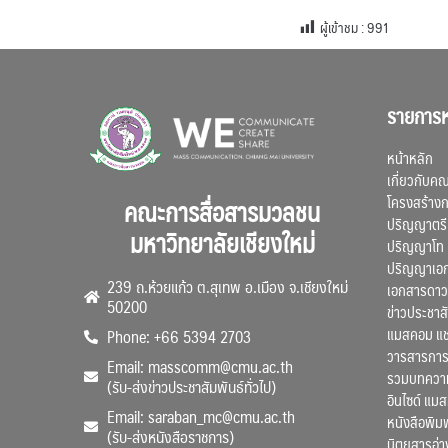
ผู้เข้าชม :
991
รายการห
หน้าหลัก
เกี่ยวกับค
โครงสร้าง
คณะการสื่อสารมวลชน
ปริญญาตรี
มหาวิทยาลัยเชียงใหม่
ปริญญาโท
ปริญญาเอ
239 ถ.ห้วยแก้ว ต.สุเทพ อ.เมือง จ.เชียงใหม่
เอกสารดาว
50200
ข่าวประชาสั
แมสคอม แ
Phone: +66 5394 2703
วารสารการ
Email: masscomm@cmu.ac.th
รวมบทความว
(รับ-ส่งข่าวประชาสัมพันธ์ทั่วไป)
อินไซด์ แม
Email: saraban_mc@cmu.ac.th
หนังสือพิมพ
(รับ-ส่งหนังสือราชการ)
นิตยสารอ่า