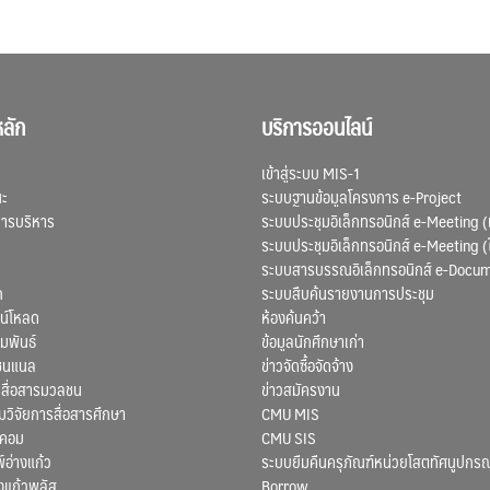
ลัก
บริการออนไลน์
เข้าสู่ระบบ MIS-1
ณะ
ระบบฐานข้อมูลโครงการ e-Project
การบริหาร
ระบบประชุมอิเล็กทรอนิกส์ e-Meeting (
ระบบประชุมอิเล็กทรอนิกส์ e-Meeting (
ระบบสารบรรณอิเล็กทรอนิกส์ e-Docu
ก
ระบบสืบค้นรายงานการประชุม
น์โหลด
ห้องค้นคว้า
มพันธ์
ข้อมูลนักศึกษาเก่า
ชนแนล
ข่าวจัดซื้อจัดจ้าง
สื่อสารมวลชน
ข่าวสมัครงาน
ิจัยการสื่อสารศึกษา
CMU MIS
สคอม
CMU SIS
์อ่างแก้ว
ระบบยืมคืนครุภัณฑ์หน่วยโสตทัศนูปกรณ
งแก้วพลัส
Borrow