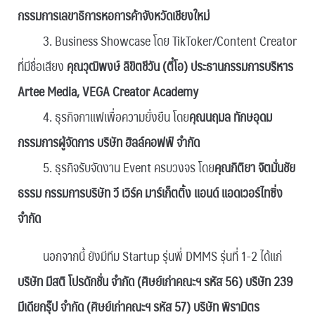
กรรมการเลขาธิการหอการค้าจังหวัดเชียงใหม่
3. Business Showcase โดย TikToker/Content Creator
ที่มีชื่อเสียง
คุณวุฒิพงษ์ ลิขิตชีวัน (ตี๋โอ) ประธานกรรมการบริหาร
Artee Media, VEGA Creator Academy
4. ธุรกิจกาแฟเพื่อความยั่งยืน โดย
คุณนฤมล ทักษอุดม
กรรมการผู้จัดการ บริษัท ฮิลล์คอฟฟ์ จำกัด
5. ธุรกิจรับจัดงาน Event ครบวงจร โดย
คุณกิติยา จิตมั่นชัย
ธรรม กรรมการบริษัท วี เวิร์ค มาร์เก็ตติ้ง แอนด์ แอดเวอร์ไทซิ่ง
จำกัด
นอกจากนี้ ยังมีทีม Startup รุ่นพี่ DMMS รุ่นที่ 1-2 ได้แก่
บริษัท มีสติ โปรดักชั่น จำกัด (ศิษย์เก่าคณะฯ รหัส 56) บริษัท 239
มีเดียกรุ๊ป จำกัด (ศิษย์เก่าคณะฯ รหัส 57) บริษัท พิรามิตร